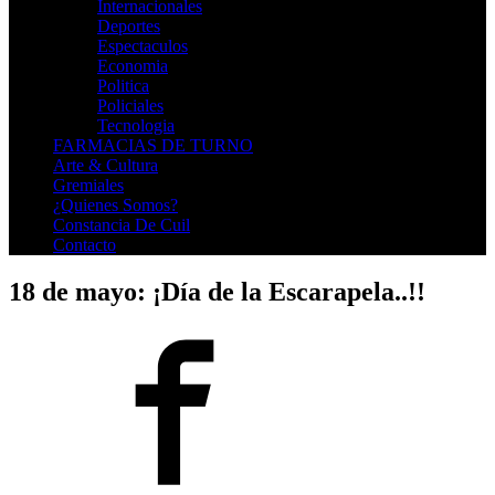
Internacionales
Deportes
Espectaculos
Economia
Politica
Policiales
Tecnologia
FARMACIAS DE TURNO
Arte & Cultura
Gremiales
¿Quienes Somos?
Constancia De Cuil
Contacto
18 de mayo: ¡Día de la Escarapela..!!