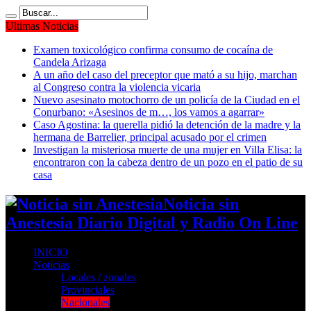
Ultimas Noticias
Examen toxicológico confirma consumo de cocaína de
Candela Arizaga
A un año del caso del preceptor que mató a su hijo, marchan
al Congreso contra la violencia vicaria
Nuevo asesinato motochorro de un policía de la Ciudad en el
Conurbano: «Asesinos de m…, los vamos a agarrar»
Caso Agostina: la querella pidió la detención de la madre y la
hermana de Barrelier, principal acusado por el crimen
Investigan la misteriosa muerte de una mujer en Villa Elisa: la
encontraron con la cabeza dentro de un pozo en el patio de su
casa
Noticia sin
Anestesia Diario Digital y Radio On Line
INICIO
Noticias
Locales / zonales
Provinciales
Nacionales