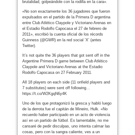
brutalidad, golpeándole con la rodilla en la cara».
«No son exactamente los 36 jugadores que fueron
expulsados ​​en el partido de la Primera D argentina
entre Club Atlético Claypole y Victoriano Arenas en
el Estadio Rodolfo Capocasa el 27 de febrero de
2011», escribió la cuenta oficial de los récords
Guinness (@GWR) en la red social ‘X’ (antes
Twitter).
It’s not quite the 36 players that got sent off in the
Argentine Primera D game between Club Atlético
Claypole and Victoriano Arenas at the Estadio
Rodolfo Capocasa on 27 February 2011.
All 18 players on each side (11 onfield players and
7 substitutes) were sent off following…
https://t.co/W2KgqN6y4K
Uno de los que protagonizó la gresca y habló luego
de la derrota fue el capitán de Mineiro, Hulk. «No
recuerdo haber participado en un acto de violencia
así en un partido de fútbol. Es lamentable, no me
cansaré de pedir disculpas, uno intenta calmar las
cosas, pero con la sangra caliente, ves a un