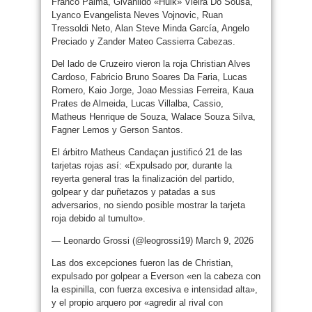
Franco Palma, Givanildo «Hulk» Vieira Do Sousa,
Lyanco Evangelista Neves Vojnovic, Ruan
Tressoldi Neto, Alan Steve Minda García, Angelo
Preciado y Zander Mateo Cassierra Cabezas.
Del lado de Cruzeiro vieron la roja Christian Alves
Cardoso, Fabricio Bruno Soares Da Faria, Lucas
Romero, Kaio Jorge, Joao Messias Ferreira, Kaua
Prates de Almeida, Lucas Villalba, Cassio,
Matheus Henrique de Souza, Walace Souza Silva,
Fagner Lemos y Gerson Santos.
El árbitro Matheus Candaçan justificó 21 de las
tarjetas rojas así: «Expulsado por, durante la
reyerta general tras la finalización del partido,
golpear y dar puñetazos y patadas a sus
adversarios, no siendo posible mostrar la tarjeta
roja debido al tumulto».
— Leonardo Grossi (@leogrossi19) March 9, 2026
Las dos excepciones fueron las de Christian,
expulsado por golpear a Everson «en la cabeza con
la espinilla, con fuerza excesiva e intensidad alta»,
y el propio arquero por «agredir al rival con