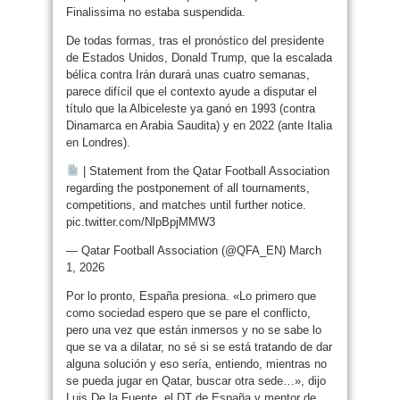
Finalissima no estaba suspendida.
De todas formas, tras el pronóstico del presidente
de Estados Unidos, Donald Trump, que la escalada
bélica contra Irán durará unas cuatro semanas,
parece difícil que el contexto ayude a disputar el
título que la Albiceleste ya ganó en 1993 (contra
Dinamarca en Arabia Saudita) y en 2022 (ante Italia
en Londres).
| Statement from the Qatar Football Association
regarding the postponement of all tournaments,
competitions, and matches until further notice.
pic.twitter.com/NlpBpjMMW3
— Qatar Football Association (@QFA_EN) March
1, 2026
Por lo pronto, España presiona. «Lo primero que
como sociedad espero que se pare el conflicto,
pero una vez que están inmersos y no se sabe lo
que se va a dilatar, no sé si se está tratando de dar
alguna solución y eso sería, entiendo, mientras no
se pueda jugar en Qatar, buscar otra sede…», dijo
Luis De la Fuente, el DT de España y mentor de