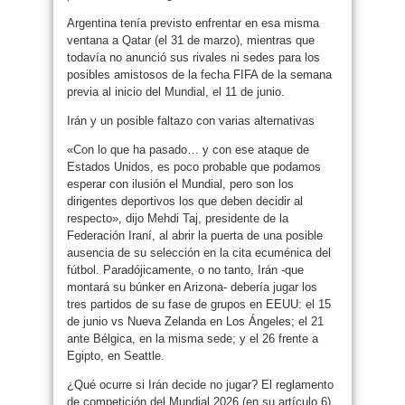
Argentina tenía previsto enfrentar en esa misma
ventana a Qatar (el 31 de marzo), mientras que
todavía no anunció sus rivales ni sedes para los
posibles amistosos de la fecha FIFA de la semana
previa al inicio del Mundial, el 11 de junio.
Irán y un posible faltazo con varias alternativas
«Con lo que ha pasado… y con ese ataque de
Estados Unidos, es poco probable que podamos
esperar con ilusión el Mundial, pero son los
dirigentes deportivos los que deben decidir al
respecto», dijo Mehdi Taj, presidente de la
Federación Iraní, al abrir la puerta de una posible
ausencia de su selección en la cita ecuménica del
fútbol. Paradójicamente, o no tanto, Irán -que
montará su búnker en Arizona- debería jugar los
tres partidos de su fase de grupos en EEUU: el 15
de junio vs Nueva Zelanda en Los Ángeles; el 21
ante Bélgica, en la misma sede; y el 26 frente a
Egipto, en Seattle.
¿Qué ocurre si Irán decide no jugar? El reglamento
de competición del Mundial 2026 (en su artículo 6)