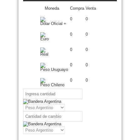
Moneda
Compra
Venta
0
0
Dólar Oficial +
0
0
Euro
0
0
Real
0
0
Peso Uruguayo
0
0
Peso Chileno