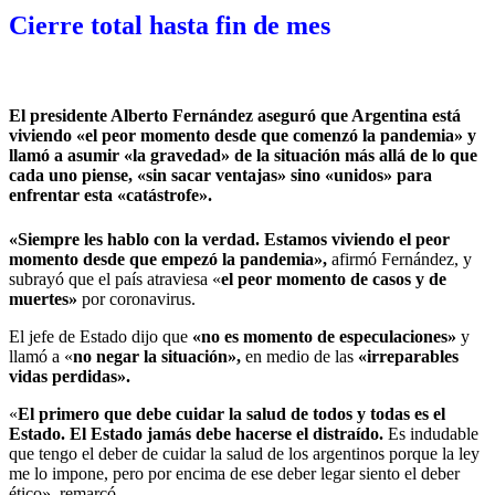
Cierre total hasta fin de mes
El presidente Alberto Fernández aseguró que Argentina está
viviendo
«el peor momento desde que comenzó la pandemia
» y
llamó a asumir
«la gravedad»
de la situación más allá de lo que
cada uno piense, «
sin sacar ventajas»
sino
«unidos
» para
enfrentar esta «
catástrofe».
«Siempre les hablo con la verdad. Estamos viviendo el peor
momento desde que empezó la pandemia»,
afirmó Fernández, y
subrayó que el país atraviesa «
el peor momento de casos y de
muertes»
por coronavirus.
El jefe de Estado dijo que
«no es momento de especulaciones»
y
llamó a «
no negar la situación»,
en medio de las
«irreparables
vidas perdidas».
«
El primero que debe cuidar la salud de todos y todas es el
Estado. El Estado jamás debe hacerse el distraído.
Es indudable
que tengo el deber de cuidar la salud de los argentinos porque la ley
me lo impone, pero por encima de ese deber legar siento el deber
ético», remarcó.