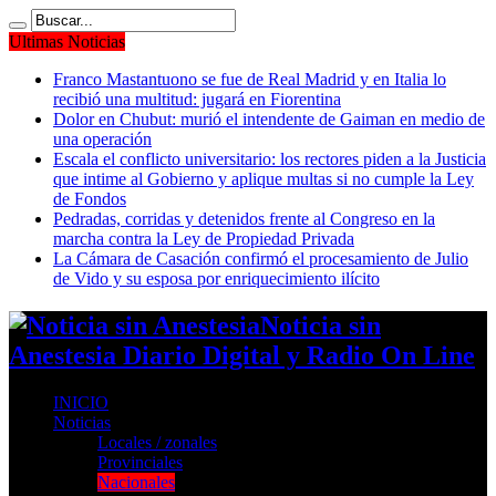
Ultimas Noticias
Franco Mastantuono se fue de Real Madrid y en Italia lo
recibió una multitud: jugará en Fiorentina
Dolor en Chubut: murió el intendente de Gaiman en medio de
una operación
Escala el conflicto universitario: los rectores piden a la Justicia
que intime al Gobierno y aplique multas si no cumple la Ley
de Fondos
Pedradas, corridas y detenidos frente al Congreso en la
marcha contra la Ley de Propiedad Privada
La Cámara de Casación confirmó el procesamiento de Julio
de Vido y su esposa por enriquecimiento ilícito
Noticia sin
Anestesia Diario Digital y Radio On Line
INICIO
Noticias
Locales / zonales
Provinciales
Nacionales