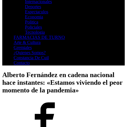
Internacionales
Deportes
Espectaculos
Economia
Politica
Policiales
Tecnologia
FARMACIAS DE TURNO
Arte & Cultura
Gremiales
¿Quienes Somos?
Constancia De Cuil
Contacto
Alberto Fernández en cadena nacional
hace instantes: «Estamos viviendo el peor
momento de la pandemia»