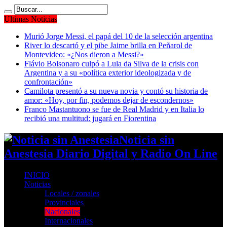
Ultimas Noticias
Murió Jorge Messi, el papá del 10 de la selección argentina
River lo descartó y el pibe Jaime brilla en Peñarol de
Montevideo: «¿Nos dieron a Messi?»
Flávio Bolsonaro culpó a Lula da Silva de la crisis con
Argentina y a su «política exterior ideologizada y de
confrontación»
Camilota presentó a su nueva novia y contó su historia de
amor: «Hoy, por fin, podemos dejar de escondernos»
Franco Mastantuono se fue de Real Madrid y en Italia lo
recibió una multitud: jugará en Fiorentina
Noticia sin
Anestesia Diario Digital y Radio On Line
INICIO
Noticias
Locales / zonales
Provinciales
Nacionales
Internacionales