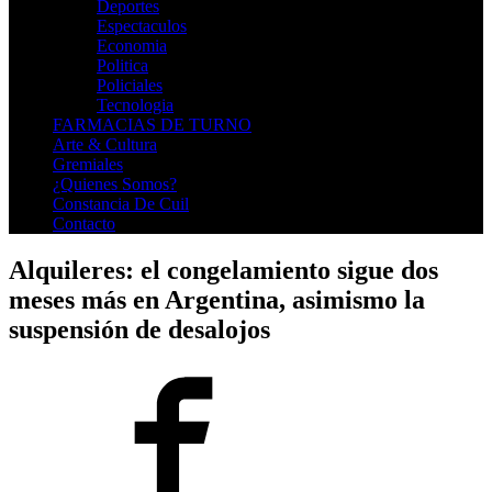
Deportes
Espectaculos
Economia
Politica
Policiales
Tecnologia
FARMACIAS DE TURNO
Arte & Cultura
Gremiales
¿Quienes Somos?
Constancia De Cuil
Contacto
Alquileres: el congelamiento sigue dos
meses más en Argentina, asimismo la
suspensión de desalojos