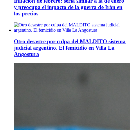
Inflación de febrero: sería similar a la de enero
y preocupa el impacto de la guerra de Irán en
los precios
Otro desastre por culpa del MALDITO sistema
judicial argentino. El femicidio en Villa La
Angostura