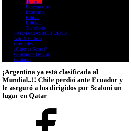
Deportes
Espectaculos
Economia
Politica
Policiales
Tecnologia
FARMACIAS DE TURNO
Arte & Cultura
Gremiales
¿Quienes Somos?
Constancia De Cuil
Contacto
¡Argentina ya está clasificada al
Mundial..!! Chile perdió ante Ecuador y
le aseguró a los dirigidos por Scaloni un
lugar en Qatar