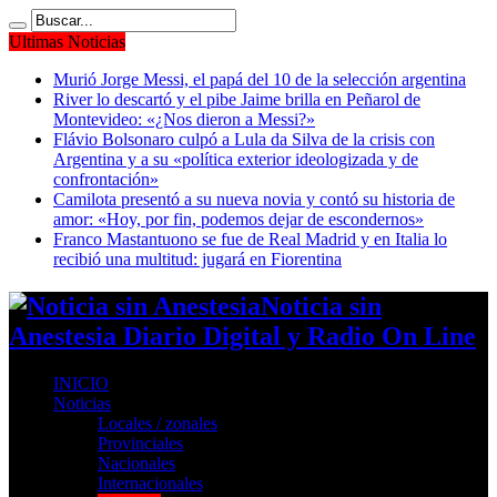
Ultimas Noticias
Murió Jorge Messi, el papá del 10 de la selección argentina
River lo descartó y el pibe Jaime brilla en Peñarol de
Montevideo: «¿Nos dieron a Messi?»
Flávio Bolsonaro culpó a Lula da Silva de la crisis con
Argentina y a su «política exterior ideologizada y de
confrontación»
Camilota presentó a su nueva novia y contó su historia de
amor: «Hoy, por fin, podemos dejar de escondernos»
Franco Mastantuono se fue de Real Madrid y en Italia lo
recibió una multitud: jugará en Fiorentina
Noticia sin
Anestesia Diario Digital y Radio On Line
INICIO
Noticias
Locales / zonales
Provinciales
Nacionales
Internacionales