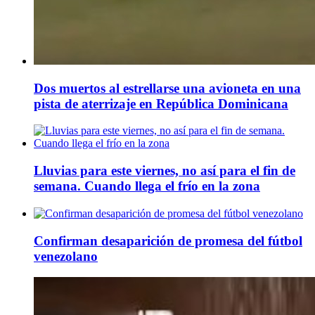
Dos muertos al estrellarse una avioneta en una
pista de aterrizaje en República Dominicana
Lluvias para este viernes, no así para el fin de
semana. Cuando llega el frío en la zona
Confirman desaparición de promesa del fútbol
venezolano