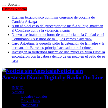
Ultimas Noticias
Examen toxicológico confirma consumo de cocaína de
Candela Arizaga
A un año del caso del preceptor que mató a su hijo, marchan
al Congreso contra la violencia vicaria
Nuevo asesinato motochorro de un policía de la Ciudad en el
Conurbano: «Asesinos de m…, los vamos a agarrar»
Caso Agostina: la querella pidió la detención de la madre y la
hermana de Barrelier, principal acusado por el crimen
Investigan la misteriosa muerte de una mujer en Villa Elisa: la
encontraron con la cabeza dentro de un pozo en el patio de su
casa
Noticia sin
Anestesia Diario Digital y Radio On Line
INICIO
Noticias
Locales / zonales
Provinciales
Nacionales