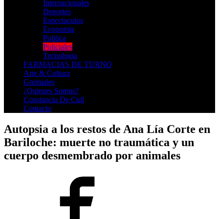
Internacionales
Deportes
Espectaculos
Economia
Politica
Policiales
Tecnologia
FARMACIAS DE TURNO
Arte & Cultura
Gremiales
¿Quienes Somos?
Constancia De Cuil
Contacto
Autopsia a los restos de Ana Lía Corte en
Bariloche: muerte no traumática y un
cuerpo desmembrado por animales