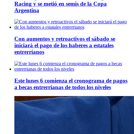
Racing y se metió en semis de la Copa
Argentina
Con aumentos y retroactivos el sábado se
iniciará el pago de los haberes a estatales
entrerrianos
Este lunes 6 comienza el cronograma de pagos
a becas entrerrianas de todos los niveles