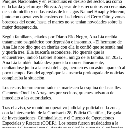
Parques Nacionales y en estructuras en desuso del sector, así como
en la barda y el arroyo Ñireco. A pesar de los recorridos en cercanías
de su domicilio y en las costas de los lagos Nahuel Huapi y Moreno,
junto con operativos intensivos en las laderas del Cerro Otto y zonas
boscosas del oeste, hasta el martes no se tenían novedades sobre la
mujer desaparecida.
Según familiares, citados por Diario Río Negro, Ana Lía recibía
tratamiento psiquiátrico por depresión e insomnio. «El hermano de
Ana Lía nos dijo que en charlas con ella le confió que se sentía mal
y quería irse. Ella buscaría esconderse. No querría que la
encuentren», indicó Gabriel Bondel, amigo de la familia. En 2021,
Ana Lía también había desaparecido momentáneamente,
ocultándose junto a la costa del lago, pero en esa ocasión apareció al
poco tiempo. Bondel agregó que la ausencia prolongada de noticias
complicaba la situación.
Los restos fueron encontrados el martes en la esquina de las calles
Clemente Onelli y Arrayanes por vecinos, quienes avisaron de
inmediato a las autoridades.
Tras el aviso, se montó un operativo judicial y policial en la zona,
con la intervención de la Comisaría 28, Policía Científica, Brigada
de Investigaciones, Criminalística y el Cuerpo de Operaciones
Especiales y Rescate (COER). Los restos fueron trasladados a la