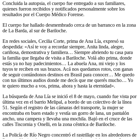
Concluida la autopsia, el cuerpo fue entregado a sus familiares,
quienes fueron recibidos y notificados personalmente sobre los
resultados por el Cuerpo Médico Forense.
El cuerpo fue hallado desmembrado cerca de un barranco en la zona
de La Barda, al sur de Bariloche.
En redes sociales, Cecilia Corte, prima de Ana Lía, expresó su
despedida: «Así te voy a recordar siempre, Anita linda, alegre,
cariñosa, demostrativa y familiera… Siempre abriendo tu casa para
la familia que llegaba de visita a Bariloche. Volá alto prima, donde
estás ya no hay padecimientos… La abuela Ana, mi viejo y los
tuyos te reciben en sus brazos. Acá nos quedamos rotos, con ganas
de seguir contándonos destinos en Brasil para conocer… Me quedo
con tus últimos audios donde me decís que me querés mucho… Yo
te quiero mucho a vos, prima, ahora y hasta la eternidad».
La búsqueda de Ana Lía se inició el 8 de mayo, cuando fue vista por
última vez en el barrio Melipal, a bordo de un colectivo de la línea
51. Según el registro de las cámaras del transporte, la mujer se
encontraba en buen estado y vestía un gorro de lana, un pantalón
ancho, una campera y llevaba una mochila. Bajó en el cruce de las
calles Tiscornia y Onelli, en la zona céntrica de Bariloche.
La Policía de Río Negro concentró el rastrillaje en los alrededores de