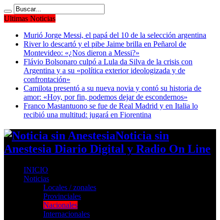
Ultimas Noticias
Murió Jorge Messi, el papá del 10 de la selección argentina
River lo descartó y el pibe Jaime brilla en Peñarol de
Montevideo: «¿Nos dieron a Messi?»
Flávio Bolsonaro culpó a Lula da Silva de la crisis con
Argentina y a su «política exterior ideologizada y de
confrontación»
Camilota presentó a su nueva novia y contó su historia de
amor: «Hoy, por fin, podemos dejar de escondernos»
Franco Mastantuono se fue de Real Madrid y en Italia lo
recibió una multitud: jugará en Fiorentina
Noticia sin
Anestesia Diario Digital y Radio On Line
INICIO
Noticias
Locales / zonales
Provinciales
Nacionales
Internacionales