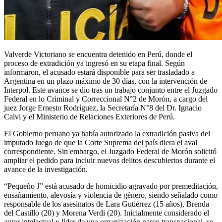
Valverde Victoriano se encuentra detenido en Perú, donde el
proceso de extradición ya ingresó en su etapa final. Según
informaron, el acusado estará disponible para ser trasladado a
Argentina en un plazo máximo de 30 días, con la intervención de
Interpol. Este avance se dio tras un trabajo conjunto entre el Juzgado
Federal en lo Criminal y Correccional N°2 de Morón, a cargo del
juez Jorge Ernesto Rodríguez, la Secretaría N°8 del Dr. Ignacio
Calvi y el Ministerio de Relaciones Exteriores de Perú.
El Gobierno peruano ya había autorizado la extradición pasiva del
imputado luego de que la Corte Suprema del país diera el aval
correspondiente. Sin embargo, el Juzgado Federal de Morón solicitó
ampliar el pedido para incluir nuevos delitos descubiertos durante el
avance de la investigación.
“Pequeño J” está acusado de homicidio agravado por premeditación,
ensañamiento, alevosía y violencia de género, siendo señalado como
responsable de los asesinatos de Lara Gutiérrez (15 años), Brenda
del Castillo (20) y Morena Verdi (20). Inicialmente considerado el
autor intelectual y líder de una organización narco transnacional, se