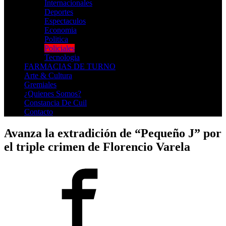
Internacionales
Deportes
Espectaculos
Economia
Politica
Policiales
Tecnologia
FARMACIAS DE TURNO
Arte & Cultura
Gremiales
¿Quienes Somos?
Constancia De Cuil
Contacto
Avanza la extradición de “Pequeño J” por
el triple crimen de Florencio Varela