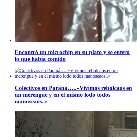
Encontró un microchip en su plato y se enteró
lo que había comido
Colectivos en Paraná…..»Vivimos rebolcaos en
un merengue y en el mismo lodo todos
manoseaos..»