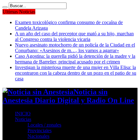
Ultimas Noticias
Examen toxicológico confirma consumo de cocaína de
Candela Arizaga
A un año del caso del preceptor que mató a su hijo, marchan
al Congreso contra la violencia vicaria
Nuevo asesinato motochorro de un policía de la Ciudad en el
Conurbano: «Asesinos de m…, los vamos a agarrar»
Caso Agostina: la querella pidió la detención de la madre y la
hermana de Barrelier, principal acusado por el crimen
Investigan la misteriosa muerte de una mujer en Villa Elisa: la
encontraron con la cabeza dentro de un pozo en el patio de su
casa
Noticia sin
Anestesia Diario Digital y Radio On Line
INICIO
Noticias
Locales / zonales
Provinciales
Nacionales