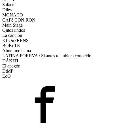
Safaera
Diles
MONACO
CAFé CON RON
Main Stage
Ojitos lindos
La canción
KLOuFRENS
BOKeTE
Ahora me llama
LATINA FOREVA / Si antes te hubiera conocido
DÁKITI
El apagón
DtMF
EoO