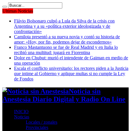
Ultimas Noticias
Flávio Bolsonaro culpó a Lula da Silva de la crisis con
Argentina y a su «política exterior ideologizada y de
confrontación»
Camilota presentó a su nueva novia y contó su historia de
amor: «Hoy, por fin, podemos dejar de escondernos»
Franco Mastantuono se fue de Real Madrid y en Italia lo
recibió una multitud: jugará en Fiorentina
Dolor en Chubut: murió el intendente de Gaiman en medio de
una operación
Escala el conflicto universitario: los rectores piden a la Justicia
que intime al Gobierno y aplique multas si no cumple la Ley
de Fondos
Noticia sin
Anestesia Diario Digital y Radio On Line
INICIO
Noticias
Locales / zonales
Provinciales