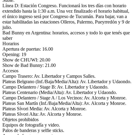
Subte:
Línea D: Estación Congreso. Funcionará los tres días con horario
extendido hasta la 1:30 a.m. Una vez finalizado el horario habitual,
el único ingreso será por Congreso de Tucumán. Para bajar, van a
estar habilitadas las estaciones Olleros, Palermo, Pueyrredón y 9 de
julio.
Bad Bunny en Argentina: horarios, accesos y todo lo que tenés que
saber
Horarios
Apertura de puertas: 16.00
Opening: 19
Show de CHUWI: 20.00
Show de Bad Bunny: 21.00
Accesos
Campo Trasero: Av. Libertador y Campos Salles.
Plateas Belgrano (Inf./Baja/Media/Alta): Av. Libertador y Udaondo.
Campo Delantero / Stage B: Av. Libertador y Udaondo.
Plateas Centenario (Media/Alta): Av. Libertador y Udaondo.
Campo Delantero / Stage A / Los Vecinos: Av. Alcorta y Monroe.
Plateas San Martín (Inf./Baja/Media/Alta): Av. Alcorta y Monroe.
Plateas Sívori Media: Av. Alcorta y Monroe.
Plateas Sívori Alta: Av. Alcorta y Monroe.
Objetos prohibidos
Equipos de fotografía y video.
Palos de banderas y selfie sticks.