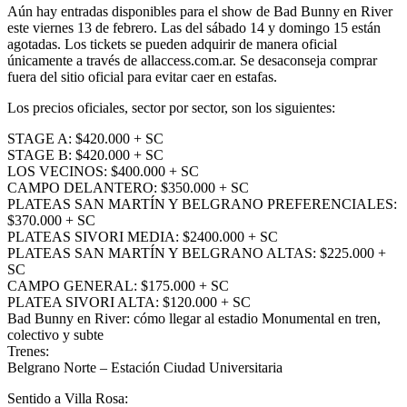
Aún hay entradas disponibles para el show de Bad Bunny en River
este viernes 13 de febrero. Las del sábado 14 y domingo 15 están
agotadas. Los tickets se pueden adquirir de manera oficial
únicamente a través de allaccess.com.ar. Se desaconseja comprar
fuera del sitio oficial para evitar caer en estafas.
Los precios oficiales, sector por sector, son los siguientes:
STAGE A: $420.000 + SC
STAGE B: $420.000 + SC
LOS VECINOS: $400.000 + SC
CAMPO DELANTERO: $350.000 + SC
PLATEAS SAN MARTÍN Y BELGRANO PREFERENCIALES:
$370.000 + SC
PLATEAS SIVORI MEDIA: $2400.000 + SC
PLATEAS SAN MARTÍN Y BELGRANO ALTAS: $225.000 +
SC
CAMPO GENERAL: $175.000 + SC
PLATEA SIVORI ALTA: $120.000 + SC
Bad Bunny en River: cómo llegar al estadio Monumental en tren,
colectivo y subte
Trenes:
Belgrano Norte – Estación Ciudad Universitaria
Sentido a Villa Rosa: