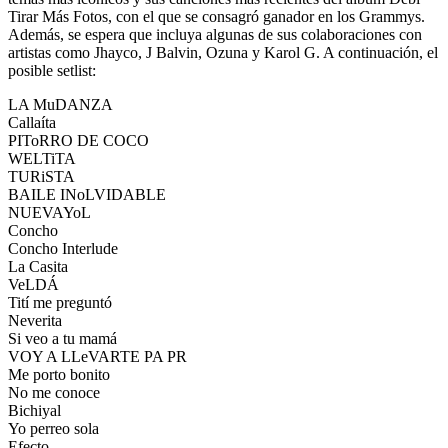
Tirar Más Fotos, con el que se consagró ganador en los Grammys.
Además, se espera que incluya algunas de sus colaboraciones con
artistas como Jhayco, J Balvin, Ozuna y Karol G. A continuación, el
posible setlist:
LA MuDANZA
Callaíta
PIToRRO DE COCO
WELTiTA
TURiSTA
BAILE INoLVIDABLE
NUEVAYoL
Concho
Concho Interlude
La Casita
VeLDÁ
Tití me preguntó
Neverita
Si veo a tu mamá
VOY A LLeVARTE PA PR
Me porto bonito
No me conoce
Bichiyal
Yo perreo sola
Efecto