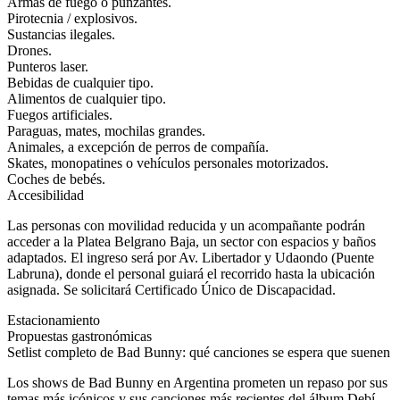
Armas de fuego o punzantes.
Pirotecnia / explosivos.
Sustancias ilegales.
Drones.
Punteros laser.
Bebidas de cualquier tipo.
Alimentos de cualquier tipo.
Fuegos artificiales.
Paraguas, mates, mochilas grandes.
Animales, a excepción de perros de compañía.
Skates, monopatines o vehículos personales motorizados.
Coches de bebés.
Accesibilidad
Las personas con movilidad reducida y un acompañante podrán
acceder a la Platea Belgrano Baja, un sector con espacios y baños
adaptados. El ingreso será por Av. Libertador y Udaondo (Puente
Labruna), donde el personal guiará el recorrido hasta la ubicación
asignada. Se solicitará Certificado Único de Discapacidad.
Estacionamiento
Propuestas gastronómicas
Setlist completo de Bad Bunny: qué canciones se espera que suenen
Los shows de Bad Bunny en Argentina prometen un repaso por sus
temas más icónicos y sus canciones más recientes del álbum Debí