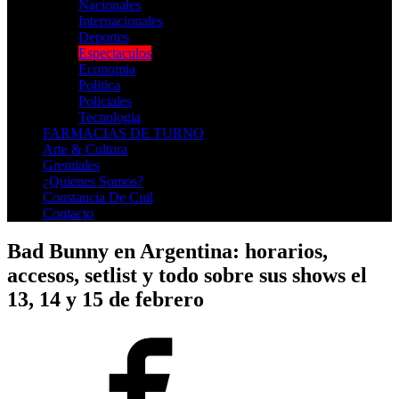
Nacionales
Internacionales
Deportes
Espectaculos
Economia
Politica
Policiales
Tecnologia
FARMACIAS DE TURNO
Arte & Cultura
Gremiales
¿Quienes Somos?
Constancia De Cuil
Contacto
Bad Bunny en Argentina: horarios,
accesos, setlist y todo sobre sus shows el
13, 14 y 15 de febrero