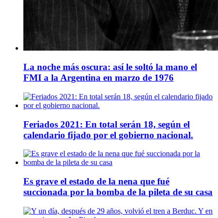
La noche más oscura: así le soltó la mano el
FMI a la Argentina en marzo de 1976
Feriados 2021: En total serán 18, según el
calendario fijado por el gobierno nacional.
Es grave el estado de la nena que fué
succionada por la bomba de la pileta de su casa