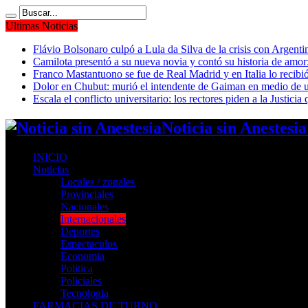
Ultimas Noticias
Flávio Bolsonaro culpó a Lula da Silva de la crisis con Argentin
Camilota presentó a su nueva novia y contó su historia de amo
Franco Mastantuono se fue de Real Madrid y en Italia lo recibió
Dolor en Chubut: murió el intendente de Gaiman en medio de 
Escala el conflicto universitario: los rectores piden a la Justi
Noticia sin Anestesi
INICIO
Noticias
Locales / zonales
Provinciales
Nacionales
Internacionales
Deportes
Espectaculos
Economia
Politica
Policiales
Tecnologia
FARMACIAS DE TURNO