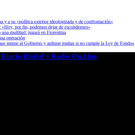
a y a su «política exterior ideologizada y de confrontación»
r: «Hoy, por fin, podemos dejar de escondernos»
 una multitud: jugará en Fiorentina
una operación
cia que intime al Gobierno y aplique multas si no cumple la Ley de Fondos
a Diario Digital y Radio On Line