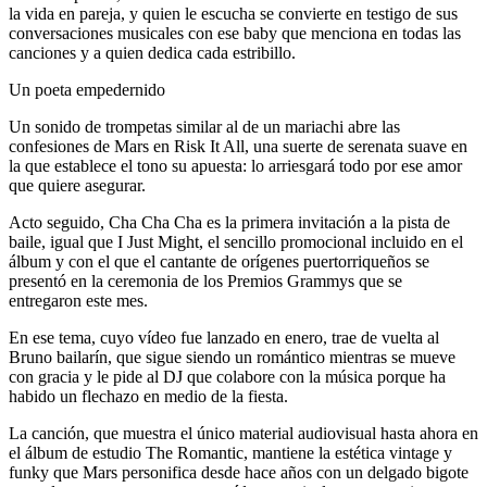
la vida en pareja, y quien le escucha se convierte en testigo de sus
conversaciones musicales con ese baby que menciona en todas las
canciones y a quien dedica cada estribillo.
Un poeta empedernido
Un sonido de trompetas similar al de un mariachi abre las
confesiones de Mars en Risk It All, una suerte de serenata suave en
la que establece el tono su apuesta: lo arriesgará todo por ese amor
que quiere asegurar.
Acto seguido, Cha Cha Cha es la primera invitación a la pista de
baile, igual que I Just Might, el sencillo promocional incluido en el
álbum y con el que el cantante de orígenes puertorriqueños se
presentó en la ceremonia de los Premios Grammys que se
entregaron este mes.
En ese tema, cuyo vídeo fue lanzado en enero, trae de vuelta al
Bruno bailarín, que sigue siendo un romántico mientras se mueve
con gracia y le pide al DJ que colabore con la música porque ha
habido un flechazo en medio de la fiesta.
La canción, que muestra el único material audiovisual hasta ahora en
el álbum de estudio The Romantic, mantiene la estética vintage y
funky que Mars personifica desde hace años con un delgado bigote