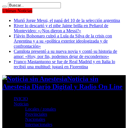
Ultimas Noticias
Murió Jorge Messi, el papá del 10 de la selección argentina
River lo descartó y el pibe Jaime brilla en Peñarol de
Montevideo: «¿Nos dieron a Messi?»
Flávio Bolsonaro culpó a Lula da Silva de la crisis con
Argentina y a su «política exterior ideologizada y de
confrontación»
Camilota presentó a su nueva novia y contó su historia de
amor: «Hoy, por fin, podemos dejar de escondernos»
Franco Mastantuono se fue de Real Madrid y en Italia lo
recibió una multitud: jugará en Fiorentina
Noticia sin
Anestesia Diario Digital y Radio On Line
INICIO
Noticias
Locales / zonales
Provinciales
Nacionales
Internacionales