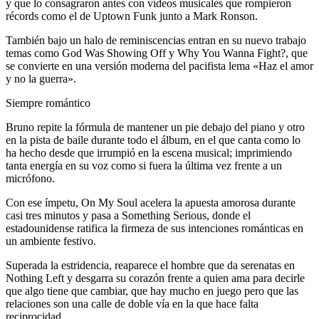
y que lo consagraron antes con vídeos musicales que rompieron
récords como el de Uptown Funk junto a Mark Ronson.
También bajo un halo de reminiscencias entran en su nuevo trabajo
temas como God Was Showing Off y Why You Wanna Fight?, que
se convierte en una versión moderna del pacifista lema «Haz el amor
y no la guerra».
Siempre romántico
Bruno repite la fórmula de mantener un pie debajo del piano y otro
en la pista de baile durante todo el álbum, en el que canta como lo
ha hecho desde que irrumpió en la escena musical; imprimiendo
tanta energía en su voz como si fuera la última vez frente a un
micrófono.
Con ese ímpetu, On My Soul acelera la apuesta amorosa durante
casi tres minutos y pasa a Something Serious, donde el
estadounidense ratifica la firmeza de sus intenciones románticas en
un ambiente festivo.
Superada la estridencia, reaparece el hombre que da serenatas en
Nothing Left y desgarra su corazón frente a quien ama para decirle
que algo tiene que cambiar, que hay mucho en juego pero que las
relaciones son una calle de doble vía en la que hace falta
reciprocidad.