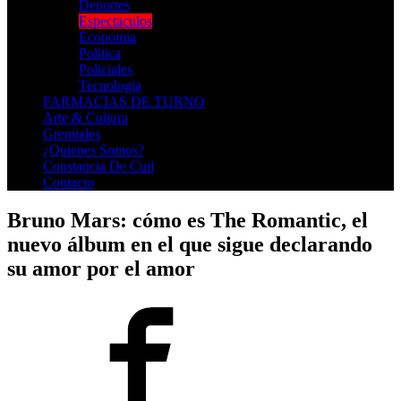
Deportes
Espectaculos
Economia
Politica
Policiales
Tecnologia
FARMACIAS DE TURNO
Arte & Cultura
Gremiales
¿Quienes Somos?
Constancia De Cuil
Contacto
Bruno Mars: cómo es The Romantic, el
nuevo álbum en el que sigue declarando
su amor por el amor