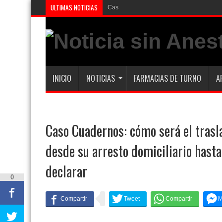
ULTIMAS NOTICIAS
Caso Agostina: la querel
INICIO
NOTICIAS
FARMACIAS DE TURNO
A
Caso Cuadernos: cómo será el trasl
desde su arresto domiciliario hast
declarar
0