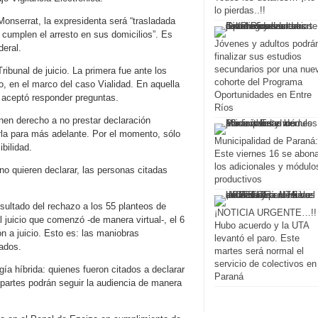
lo pierdas..!!
Monserrat, la expresidenta será “trasladada
cumplen el arresto en sus domicilios”. Es
Jóvenes y adultos podrá
deral.
finalizar sus estudios
secundarios por una nue
ibunal de juicio. La primera fue ante los
cohorte del Programa
, en el marco del caso Vialidad. En aquella
Oportunidades en Entre
o aceptó responder preguntas.
Ríos
nen derecho a no prestar declaración
arla para más adelante. Por el momento, sólo
Municipalidad de Paraná:
bilidad.
Este viernes 16 se abon
los adicionales y módulo
no quieren declarar, las personas citadas
productivos
esultado del rechazo a los 55 planteos de
¡NOTICIA URGENTE…!!
l juicio que comenzó -de manera virtual-, el 6
Hubo acuerdo y la UTA
n a juicio. Esto es: las maniobras
levantó el paro. Este
tados.
martes será normal el
servicio de colectivos en
ía híbrida: quienes fueron citados a declarar
Paraná
artes podrán seguir la audiencia de manera