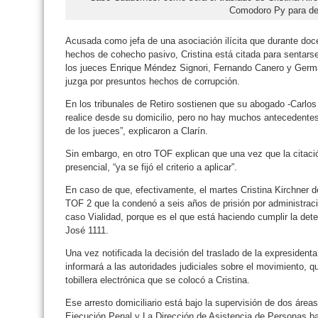
Comodoro Py para de
Acusada como jefa de una asociación ilícita que durante doc
hechos de cohecho pasivo, Cristina está citada para sentar
los jueces Enrique Méndez Signori, Fernando Canero y Germán
juzga por presuntos hechos de corrupción.
En los tribunales de Retiro sostienen que su abogado -Carlos 
realice desde su domicilio, pero no hay muchos antecedentes
de los jueces”, explicaron a Clarín.
Sin embargo, en otro TOF explican que una vez que la citaci
presencial, “ya se fijó el criterio a aplicar”.
En caso de que, efectivamente, el martes Cristina Kirchner 
TOF 2 que la condenó a seis años de prisión por administració
caso Vialidad, porque es el que está haciendo cumplir la det
José 1111.
Una vez notificada la decisión del traslado de la expresidenta
informará a las autoridades judiciales sobre el movimiento, qu
tobillera electrónica que se colocó a Cristina.
Ese arresto domiciliario está bajo la supervisión de dos área
Ejecución Penal y La Dirección de Asistencia de Personas baj