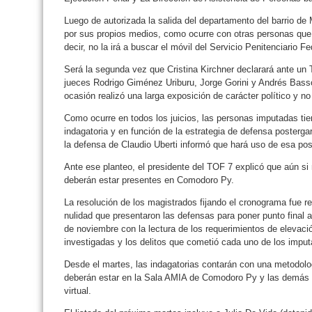
Luego de autorizada la salida del departamento del barrio de 
por sus propios medios, como ocurre con otras personas que 
decir, no la irá a buscar el móvil del Servicio Penitenciario Fe
Será la segunda vez que Cristina Kirchner declarará ante un Tr
jueces Rodrigo Giménez Uriburu, Jorge Gorini y Andrés Basso
ocasión realizó una larga exposición de carácter político y n
Como ocurre en todos los juicios, las personas imputadas tie
indagatoria y en función de la estrategia de defensa posterg
la defensa de Claudio Uberti informó que hará uso de esa posi
Ante ese planteo, el presidente del TOF 7 explicó que aún si 
deberán estar presentes en Comodoro Py.
La resolución de los magistrados fijando el cronograma fue r
nulidad que presentaron las defensas para poner punto final a
de noviembre con la lectura de los requerimientos de elevació
investigadas y los delitos que cometió cada uno de los impu
Desde el martes, las indagatorias contarán con una metodolog
deberán estar en la Sala AMIA de Comodoro Py y las demás p
virtual.