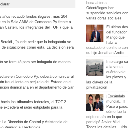
boca abierta…
clarar
Odontólogos han
suspendido servicios co
e años recaudó fondos ilegales, más 204
varias obras sociales
se en la Sala AMIA de Comodoro Py frente a
El último de
 Castelli, los integrantes del TOF 7 que la
del fundador
Mango que
Beraldi-, “puede pedir que la indagatoria se
habría
 de situaciones como esta. La decisión será
desatado el conflicto con
su hijo Jonathan Andic
Intercargo sa
ón se formuló para ser indagada de manera
a la venta:
cuánto vale,
declare en Comodoro Py, deberá comunicar al
los plazos y
n fraudulenta en perjuicio del Estado en el
las claves de la
privatización
ención domiciliaria en el departamento de San
¡Escándalo
mundial..!!!
 hacia los tribunales federales, el TOF 2
Paso a paso
e excederá el radio estipulado para la
cómo fue la
criptoestafa en la que
participó Javier Milei.
s: La Dirección de Control y Asistencia de
Todos los detalles… ¡No 
o Vigilancia Electrónica.