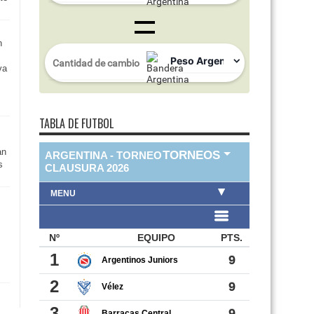
n
va
TABLA DE FUTBOL
an
s