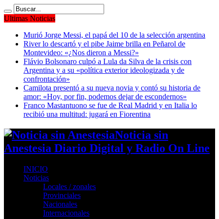
Ultimas Noticias
Murió Jorge Messi, el papá del 10 de la selección argentina
River lo descartó y el pibe Jaime brilla en Peñarol de
Montevideo: «¿Nos dieron a Messi?»
Flávio Bolsonaro culpó a Lula da Silva de la crisis con
Argentina y a su «política exterior ideologizada y de
confrontación»
Camilota presentó a su nueva novia y contó su historia de
amor: «Hoy, por fin, podemos dejar de escondernos»
Franco Mastantuono se fue de Real Madrid y en Italia lo
recibió una multitud: jugará en Fiorentina
Noticia sin
Anestesia Diario Digital y Radio On Line
INICIO
Noticias
Locales / zonales
Provinciales
Nacionales
Internacionales