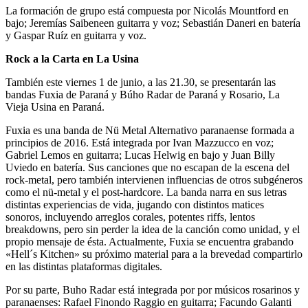
La formación de grupo está compuesta por Nicolás Mountford en
bajo; Jeremías Saibeneen guitarra y voz; Sebastián Daneri en batería
y Gaspar Ruíz en guitarra y voz.
Rock a la Carta en La Usina
También este viernes 1 de junio, a las 21.30, se presentarán las
bandas Fuxia de Paraná y Búho Radar de Paraná y Rosario, La
Vieja Usina en Paraná.
Fuxia es una banda de Nü Metal Alternativo paranaense formada a
principios de 2016. Está integrada por Ivan Mazzucco en voz;
Gabriel Lemos en guitarra; Lucas Helwig en bajo y Juan Billy
Uviedo en batería. Sus canciones que no escapan de la escena del
rock-metal, pero también intervienen influencias de otros subgéneros
como el nü-metal y el post-hardcore. La banda narra en sus letras
distintas experiencias de vida, jugando con distintos matices
sonoros, incluyendo arreglos corales, potentes riffs, lentos
breakdowns, pero sin perder la idea de la canción como unidad, y el
propio mensaje de ésta. Actualmente, Fuxia se encuentra grabando
«Hell´s Kitchen» su próximo material para a la brevedad compartirlo
en las distintas plataformas digitales.
Por su parte, Buho Radar está integrada por por músicos rosarinos y
paranaenses: Rafael Finondo Raggio en guitarra; Facundo Galanti