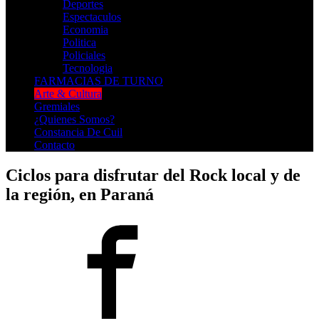
Deportes
Espectaculos
Economia
Politica
Policiales
Tecnologia
FARMACIAS DE TURNO
Arte & Cultura
Gremiales
¿Quienes Somos?
Constancia De Cuil
Contacto
Ciclos para disfrutar del Rock local y de
la región, en Paraná