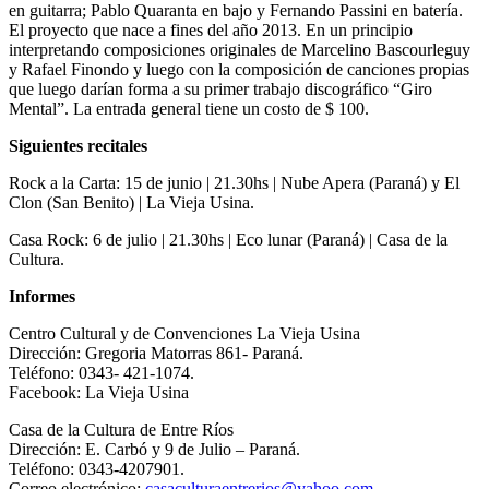
en guitarra; Pablo Quaranta en bajo y Fernando Passini en batería.
El proyecto que nace a fines del año 2013. En un principio
interpretando composiciones originales de Marcelino Bascourleguy
y Rafael Finondo y luego con la composición de canciones propias
que luego darían forma a su primer trabajo discográfico “Giro
Mental”. La entrada general tiene un costo de $ 100.
Siguientes recitales
Rock a la Carta: 15 de junio | 21.30hs | Nube Apera (Paraná) y El
Clon (San Benito) | La Vieja Usina.
Casa Rock: 6 de julio | 21.30hs | Eco lunar (Paraná) | Casa de la
Cultura.
Informes
Centro Cultural y de Convenciones La Vieja Usina
Dirección: Gregoria Matorras 861- Paraná.
Teléfono: 0343- 421-1074.
Facebook: La Vieja Usina
Casa de la Cultura de Entre Ríos
Dirección: E. Carbó y 9 de Julio – Paraná.
Teléfono: 0343-4207901.
Correo electrónico:
casaculturaentrerios@yahoo.com