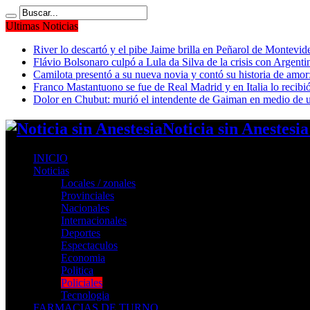
Ultimas Noticias
River lo descartó y el pibe Jaime brilla en Peñarol de Montevi
Flávio Bolsonaro culpó a Lula da Silva de la crisis con Argentin
Camilota presentó a su nueva novia y contó su historia de amo
Franco Mastantuono se fue de Real Madrid y en Italia lo recibió
Dolor en Chubut: murió el intendente de Gaiman en medio de 
Noticia sin Anestesi
INICIO
Noticias
Locales / zonales
Provinciales
Nacionales
Internacionales
Deportes
Espectaculos
Economia
Politica
Policiales
Tecnologia
FARMACIAS DE TURNO