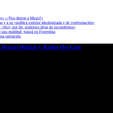
deo: «¿Nos dieron a Messi?»
a y a su «política exterior ideologizada y de confrontación»
r: «Hoy, por fin, podemos dejar de escondernos»
 una multitud: jugará en Fiorentina
una operación
a Diario Digital y Radio On Line