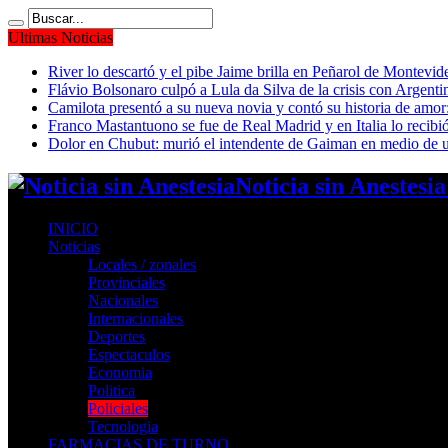
Ultimas Noticias
River lo descartó y el pibe Jaime brilla en Peñarol de Montevi
Flávio Bolsonaro culpó a Lula da Silva de la crisis con Argentin
Camilota presentó a su nueva novia y contó su historia de amo
Franco Mastantuono se fue de Real Madrid y en Italia lo recibió
Dolor en Chubut: murió el intendente de Gaiman en medio de 
Noticia sin Anestesi
INICIO
Noticias
Locales / zonales
Provinciales
Nacionales
Internacionales
Deportes
Espectaculos
Economia
Politica
Policiales
Tecnologia
FARMACIAS DE TURNO