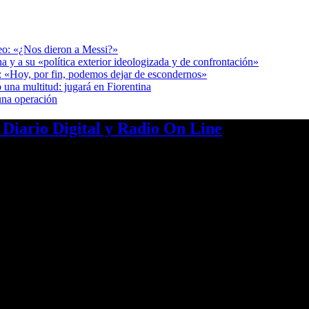
deo: «¿Nos dieron a Messi?»
a y a su «política exterior ideologizada y de confrontación»
r: «Hoy, por fin, podemos dejar de escondernos»
 una multitud: jugará en Fiorentina
una operación
a Diario Digital y Radio On Line