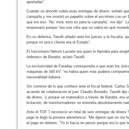
apretadas”.
Cuando se ahondó sobre esas entregas de dinero, señaló que 
campaña y me mostró un papelito sobre el escritorio con un 1
qué era eso. ‘No, mirá, esto es para la campaña’, me dijo”. L
empresario porque “era una cifra que no sabía en qué moneda
En su defensa, Taselli añadió ante los jueces y la fiscalía, q
porque mi único cliente era el Estado”.
El funcionario Nelson Lazarte era quien lo llamaba para exigir
órdenes» de Baratta, aclaró Taselli.
La exclusividad de Faraday correspondía a que eran los únic
máquinas de 500 kV, “no había quien más pudiera comprarme 
nacionalidad italiana.
Sin correrse de lo que confesó ante el fiscal federal, Carlo
acuerdo de colaboración el juez Claudio Bonadio, Taselli dijo
de dinero, “y porque se materializó a través de Baratta, era 
licitación, de transformadores no entendía absolutamente nad
Ante el TOF 7 reconoció un total de seis entregas de dinero “
pago le llegó la primera advertencia: “Me dijeron que no me 
el pago en dólares. “Yo lo hacía en pesos porque era lo que