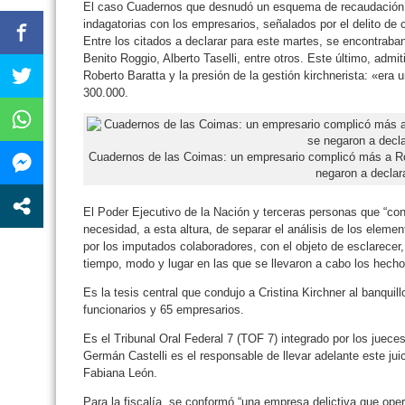
El caso Cuadernos que desnudó un esquema de recaudación 
indagatorias con los empresarios, señalados por el delito de 
Entre los citados a declarar para este martes, se encontraba
Benito Roggio, Alberto Taselli, entre otros. Este último, admit
Roberto Baratta y la presión de la gestión kirchnerista: «era
300.000.
Cuadernos de las Coimas: un empresario complicó más a Rob
negaron a declar
El Poder Ejecutivo de la Nación y terceras personas que “conf
necesidad, a esta altura, de separar el análisis de los elemen
por los imputados colaboradores, con el objeto de esclarecer
tiempo, modo y lugar en las que se llevaron a cabo los hecho
Es la tesis central que condujo a Cristina Kirchner al banquil
funcionarios y 65 empresarios.
Es el Tribunal Oral Federal 7 (TOF 7) integrado por los juec
Germán Castelli es el responsable de llevar adelante este juici
Fabiana León.
Para la fiscalía, se conformó “una empresa delictiva que ope