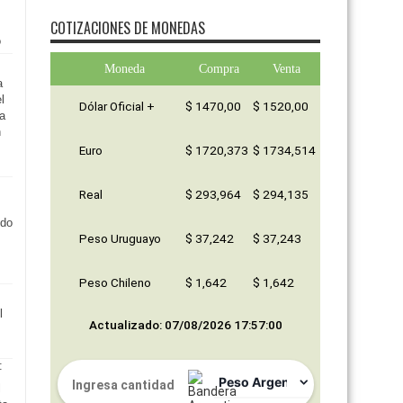
COTIZACIONES DE MONEDAS
o
Moneda
Compra
Venta
a
l
Dólar Oficial +
$ 1470,00
$ 1520,00
ra
n
Euro
$ 1720,373
$ 1734,514
Real
$ 293,964
$ 294,135
ido
Peso Uruguayo
$ 37,242
$ 37,243
Peso Chileno
$ 1,642
$ 1,642
l
Actualizado: 07/08/2026 17:57:00
l