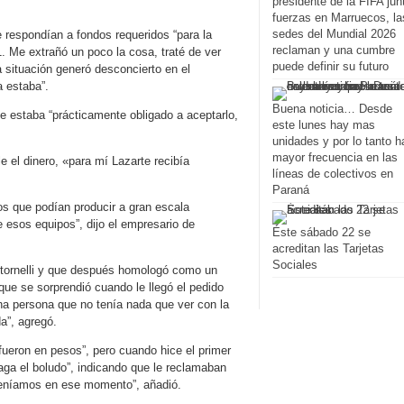
presidente de la FIFA jun
fuerzas en Marruecos, la
sedes del Mundial 2026
respondían a fondos requeridos “para la
reclaman y una cumbre
. Me extrañó un poco la cosa, traté de ver
puede definir su futuro
a situación generó desconcierto en el
 estaba”.
Buena noticia… Desde
ue estaba “prácticamente obligado a aceptarlo,
este lunes hay mas
unidades y por lo tanto h
mayor frecuencia en las
le el dinero, «para mí Lazarte recibía
líneas de colectivos en
Paraná
os que podían producir a gran escala
esos equipos”, dijo el empresario de
Éste sábado 22 se
acreditan las Tarjetas
Sociales
s Stornelli y que después homologó como un
 que se sorprendió cuando le llegó el pedido
una persona que no tenía nada que ver con la
a”, agregó.
fueron en pesos”, pero cuando hice el primer
haga el boludo”, indicando que le reclamaban
 teníamos en ese momento”, añadió.