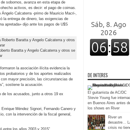
de sobornos, avanza en esta etapa de
cohecho activos, es decir: el pago de coimas.
n Ángelo Calcaterra -primo de Mauricio Macri-,
ió la entrega de dinero, las exigencias de
 una apretada» dijo ante los pagos de U$S
erto Baratta y Angelo Calcaterra y otros se
ar
ormaron la asociación ilícita evidencia la
tos probatorios y de los aportes realizados
DE INTERES
, con mayor precisión, las circunstancias de
s”, sostiene la acusación.
El guitarrista de AC/DC
lo de los acusados, junto a otros 19 ex
Stevie Young fue interna
en Buenos Aires antes d
los shows en River
es Enrique Méndez Signori, Fernando Canero y
o, con la intervención de la fiscal general,
River un
desastre… L
crisis no tien
ró entre los años 2003 y 2015”.