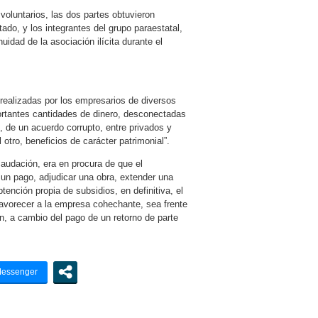
voluntarios, las dos partes obtuvieron
ado, y los integrantes del grupo paraestatal,
uidad de la asociación ilícita durante el
realizadas por los empresarios de diversos
portantes cantidades de dinero, desconectadas
o, de un acuerdo corrupto, entre privados y
otro, beneficios de carácter patrimonial”.
caudación, era en procura de que el
r un pago, adjudicar una obra, extender una
ención propia de subsidios, en definitiva, el
favorecer a la empresa cohechante, sea frente
n, a cambio del pago de un retorno de parte