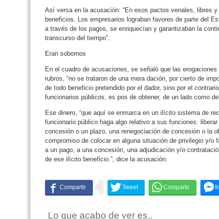
Así versa en la acusación: “En esos pactos venales, libres y 
beneficios. Los empresarios lograban favores de parte del Est
a través de los pagos, se enriquecían y garantizaban la contin
transcurso del tiempo”.
Eran sobornos
En el cuadro de acusaciones, se señaló que las erogaciones 
rubros, “no se trataron de una mera dación, por cierto de im
de todo beneficio pretendido por el dador, sino por el contrari
funcionarios públicos, es pos de obtener, de un lado como del 
Ese dinero, “que aquí se enmarca en un ilícito sistema de re
funcionario público haga algo relativo a sus funciones: libera
concesión o un plazo, una renegociación de concesión o la obt
compromiso de colocar en alguna situación de privilegio y/o 
a un pago, a una concesión, una adjudicación y/o contratació
de ese ilícito beneficio.”, dice la acusación.
Lo que acabo de ver es..