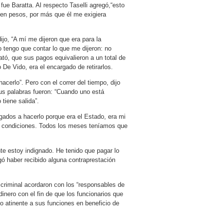
 fue Baratta. Al respecto Taselli agregó,“esto
en pesos, por más que él me exigiera
jo, “A mí me dijeron que era para la
 tengo que contar lo que me dijeron: no
ató, que sus pagos equivalieron a un total de
De Vido, era el encargado de retirarlos.
cerlo”. Pero con el correr del tiempo, dijo
Sus palabras fueron: “Cuando uno está
 tiene salida”.
gados a hacerlo porque era el Estado, era mi
es condiciones. Todos los meses teníamos que
te estoy indignado. He tenido que pagar lo
ó haber recibido alguna contraprestación
ón criminal acordaron con los “responsables de
nero con el fin de que los funcionarios que
lgo atinente a sus funciones en beneficio de