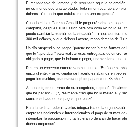
El responsable de llamarlo y de propinarle aquella aclaración,
no es menos que una apretada. Toda mi entrega fue siempre 
dólares. Yo sentía que estaba frente a una exigencia”.
Cuando el juez Germán Castelli le preguntó sobre los pagos di
campaña, después si la usaron para otra cosa yo no lo sé. Yo
puedo cambiar la versión de la situación”. En ese sentido, rel
300 mil dólares, y que Nélson Lazarte, mano derecha de Julio 
Un día suspendió los pagos “porque no tenía más formas de ha
que lo “apretaban” para realizar esas entregadas de dinero. 
obligado a pagar, que lo intiman a pagar, uno se siente que no
Reiteró un concepto durante varios minutos: “Estábamos obli
único cliente, y si yo dejaba de hacerlo estábamos en peor
pagar los sueldos, que nunca dejé de pagarlos en 35 años”.
Al concluir, en un tramo de su indagatoria, expresó: “Realmen
que he pagado (…) y realmente creo que no lo merecía” y neg
como resultado de los pagos que realizó.
Para la justicia federal, ciertos integrantes de la organizaci
empresas nacionales e internacionales el pago de sumas de di
integraban la asociación ilícita hicieran o dejaran de hacer a
dichas empresas”.