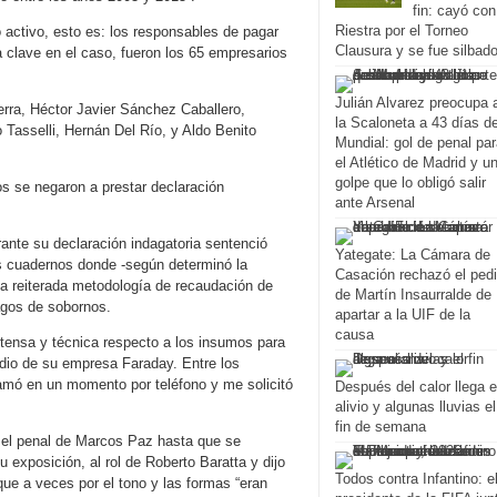
fin: cayó con
Riestra por el Torneo
o activo, esto es: los responsables de pagar
Clausura y se fue silbad
 clave en el caso, fueron los 65 empresarios
Julián Alvarez preocupa 
erra, Héctor Javier Sánchez Caballero,
la Scaloneta a 43 días de
Tasselli, Hernán Del Río, y Aldo Benito
Mundial: gol de penal pa
el Atlético de Madrid y u
golpe que lo obligó salir
os se negaron a prestar declaración
ante Arsenal
nte su declaración indagatoria sentenció
Yategate: La Cámara de
los cuadernos donde -según determinó la
Casación rechazó el ped
 la reiterada metodología de recaudación de
de Martín Insaurralde de
agos de sobornos.
apartar a la UIF de la
causa
extensa y técnica respecto a los insumos para
medio de su empresa Faraday. Entre los
lamó en un momento por teléfono y me solicitó
Después del calor llega e
alivio y algunas lluvias el
fin de semana
n el penal de Marcos Paz hasta que se
u exposición, al rol de Roberto Baratta y dijo
Todos contra Infantino: e
que a veces por el tono y las formas “eran