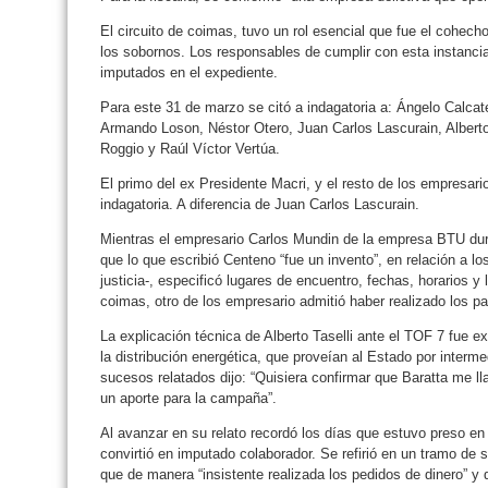
El circuito de coimas, tuvo un rol esencial que fue el cohech
los sobornos. Los responsables de cumplir con esta instancia
imputados en el expediente.
Para este 31 de marzo se citó a indagatoria a: Ángelo Calcat
Armando Loson, Néstor Otero, Juan Carlos Lascurain, Alberto 
Roggio y Raúl Víctor Vertúa.
El primo del ex Presidente Macri, y el resto de los empresari
indagatoria. A diferencia de Juan Carlos Lascurain.
Mientras el empresario Carlos Mundin de la empresa BTU dura
que lo que escribió Centeno “fue un invento”, en relación a 
justicia-, especificó lugares de encuentro, fechas, horarios y
coimas, otro de los empresario admitió haber realizado los p
La explicación técnica de Alberto Taselli ante el TOF 7 fue 
la distribución energética, que proveían al Estado por inter
sucesos relatados dijo: “Quisiera confirmar que Baratta me l
un aporte para la campaña”.
Al avanzar en su relato recordó los días que estuvo preso e
convirtió en imputado colaborador. Se refirió en un tramo de s
que de manera “insistente realizada los pedidos de dinero” y 