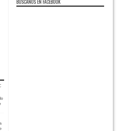
BUSCANOS EN FACEBOOK
do
e
a
e