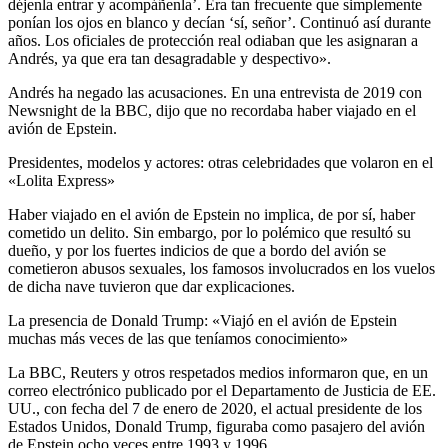
déjenla entrar y acompáñenla’. Era tan frecuente que simplemente
ponían los ojos en blanco y decían ‘sí, señor’. Continuó así durante
años. Los oficiales de protección real odiaban que les asignaran a
Andrés, ya que era tan desagradable y despectivo».
Andrés ha negado las acusaciones. En una entrevista de 2019 con
Newsnight de la BBC, dijo que no recordaba haber viajado en el
avión de Epstein.
Presidentes, modelos y actores: otras celebridades que volaron en el
«Lolita Express»
Haber viajado en el avión de Epstein no implica, de por sí, haber
cometido un delito. Sin embargo, por lo polémico que resultó su
dueño, y por los fuertes indicios de que a bordo del avión se
cometieron abusos sexuales, los famosos involucrados en los vuelos
de dicha nave tuvieron que dar explicaciones.
La presencia de Donald Trump: «Viajó en el avión de Epstein
muchas más veces de las que teníamos conocimiento»
La BBC, Reuters y otros respetados medios informaron que, en un
correo electrónico publicado por el Departamento de Justicia de EE.
UU., con fecha del 7 de enero de 2020, el actual presidente de los
Estados Unidos, Donald Trump, figuraba como pasajero del avión
de Epstein ocho veces entre 1993 y 1996.