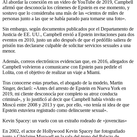
Al abordar la conexión en un video de YouTube de 2019, Campbell
afirmó que desconocía los crímenes de Epstein en ese momento, y
sostuvo que lo consideraba una más de las «cientos de miles de
personas junto a las que se había parado para tomarse una foto».
Sin embargo, según documentos publicados por el Departamento de
Justicia de EE. UU., Campbell envió a Epstein invitaciones para dos
eventos en 2010, justo un año después de que el pedófilo saliera de
prisión tras declararse culpable de solicitar servicios sexuales a una
menor.
Además, correos electrónicos evidencian que, en 2016, allegados de
Campbell volvieron a comunicarse con Epstein para pedirle el
Lolita, con el objetivo de realizar un viaje a Miami.
Tras conocerse estas pruebas, el abogado de la modelo, Martin
Singer, declaró: «Antes del arresto de Epstein en Nueva York en
2019, mi cliente desconocía por completo su atroz conducta
criminal», y lo justificó al decir que Campbell había vivido en
Moscú entre 2008 y 2013 y que, por ello, «no tenía ni idea de que
Epstein estuviera registrado como delincuente sexual».
Kevin Spacey: un vuelo con un extraño rodeado de «jovencitas»
En 2002, el actor de Hollywood Kevin Spacey fue fotografiado
junto a Ghislaine Maxwell en la sala del trono del Palacio de