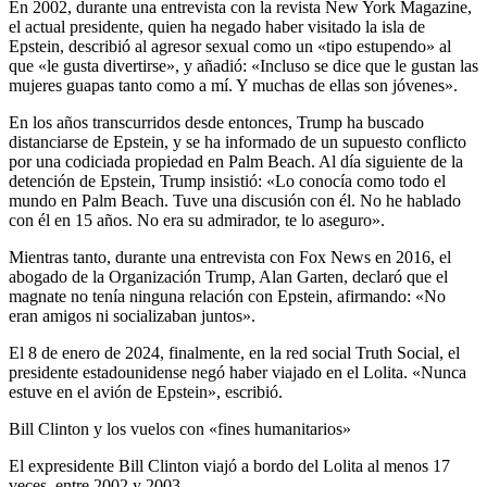
En 2002, durante una entrevista con la revista New York Magazine,
el actual presidente, quien ha negado haber visitado la isla de
Epstein, describió al agresor sexual como un «tipo estupendo» al
que «le gusta divertirse», y añadió: «Incluso se dice que le gustan las
mujeres guapas tanto como a mí. Y muchas de ellas son jóvenes».
En los años transcurridos desde entonces, Trump ha buscado
distanciarse de Epstein, y se ha informado de un supuesto conflicto
por una codiciada propiedad en Palm Beach. Al día siguiente de la
detención de Epstein, Trump insistió: «Lo conocía como todo el
mundo en Palm Beach. Tuve una discusión con él. No he hablado
con él en 15 años. No era su admirador, te lo aseguro».
Mientras tanto, durante una entrevista con Fox News en 2016, el
abogado de la Organización Trump, Alan Garten, declaró que el
magnate no tenía ninguna relación con Epstein, afirmando: «No
eran amigos ni socializaban juntos».
El 8 de enero de 2024, finalmente, en la red social Truth Social, el
presidente estadounidense negó haber viajado en el Lolita. «Nunca
estuve en el avión de Epstein», escribió.
Bill Clinton y los vuelos con «fines humanitarios»
El expresidente Bill Clinton viajó a bordo del Lolita al menos 17
veces, entre 2002 y 2003.