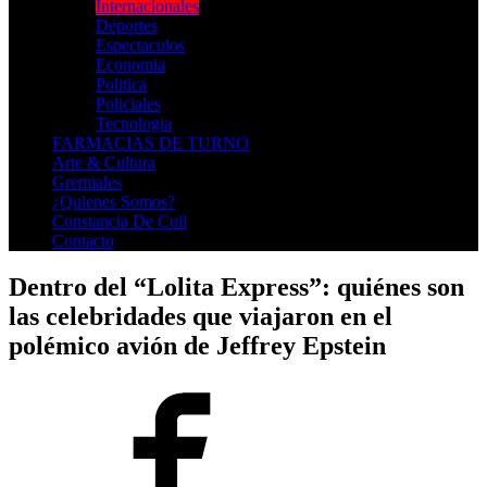
Internacionales
Deportes
Espectaculos
Economia
Politica
Policiales
Tecnologia
FARMACIAS DE TURNO
Arte & Cultura
Gremiales
¿Quienes Somos?
Constancia De Cuil
Contacto
Dentro del “Lolita Express”: quiénes son
las celebridades que viajaron en el
polémico avión de Jeffrey Epstein