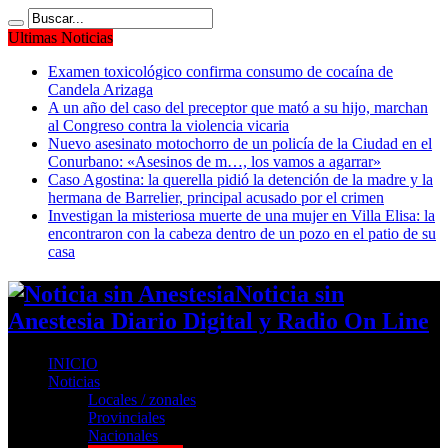
Ultimas Noticias
Examen toxicológico confirma consumo de cocaína de
Candela Arizaga
A un año del caso del preceptor que mató a su hijo, marchan
al Congreso contra la violencia vicaria
Nuevo asesinato motochorro de un policía de la Ciudad en el
Conurbano: «Asesinos de m…, los vamos a agarrar»
Caso Agostina: la querella pidió la detención de la madre y la
hermana de Barrelier, principal acusado por el crimen
Investigan la misteriosa muerte de una mujer en Villa Elisa: la
encontraron con la cabeza dentro de un pozo en el patio de su
casa
Noticia sin
Anestesia Diario Digital y Radio On Line
INICIO
Noticias
Locales / zonales
Provinciales
Nacionales