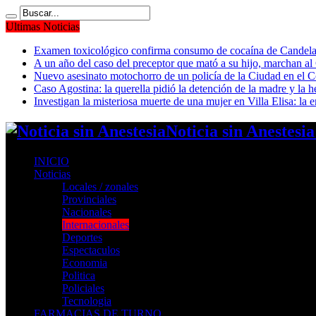
Ultimas Noticias
Examen toxicológico confirma consumo de cocaína de Candela
A un año del caso del preceptor que mató a su hijo, marchan al 
Nuevo asesinato motochorro de un policía de la Ciudad en el
Caso Agostina: la querella pidió la detención de la madre y la h
Investigan la misteriosa muerte de una mujer en Villa Elisa: la 
Noticia sin Anestesi
INICIO
Noticias
Locales / zonales
Provinciales
Nacionales
Internacionales
Deportes
Espectaculos
Economia
Politica
Policiales
Tecnologia
FARMACIAS DE TURNO