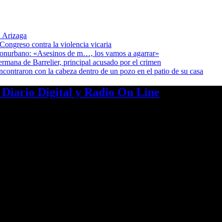
 Arizaga
Congreso contra la violencia vicaria
 Conurbano: «Asesinos de m…, los vamos a agarrar»
ermana de Barrelier, principal acusado por el crimen
encontraron con la cabeza dentro de un pozo en el patio de su casa
a Diario Digital y Radio On Line