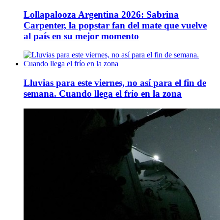
Lollapalooza Argentina 2026: Sabrina
Carpenter, la popstar fan del mate que vuelve
al país en su mejor momento
Lluvias para este viernes, no así para el fin de
semana. Cuando llega el frío en la zona