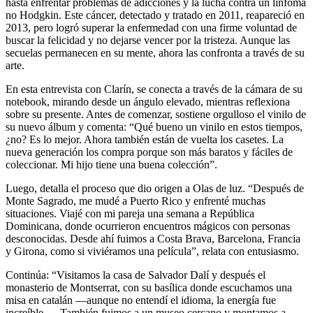
hasta enfrentar problemas de adicciones y la lucha contra un linfoma
no Hodgkin. Este cáncer, detectado y tratado en 2011, reapareció en
2013, pero logró superar la enfermedad con una firme voluntad de
buscar la felicidad y no dejarse vencer por la tristeza. Aunque las
secuelas permanecen en su mente, ahora las confronta a través de su
arte.
En esta entrevista con Clarín, se conecta a través de la cámara de su
notebook, mirando desde un ángulo elevado, mientras reflexiona
sobre su presente. Antes de comenzar, sostiene orgulloso el vinilo de
su nuevo álbum y comenta: “Qué bueno un vinilo en estos tiempos,
¿no? Es lo mejor. Ahora también están de vuelta los casetes. La
nueva generación los compra porque son más baratos y fáciles de
coleccionar. Mi hijo tiene una buena colección”.
Luego, detalla el proceso que dio origen a Olas de luz. “Después de
Monte Sagrado, me mudé a Puerto Rico y enfrenté muchas
situaciones. Viajé con mi pareja una semana a República
Dominicana, donde ocurrieron encuentros mágicos con personas
desconocidas. Desde ahí fuimos a Costa Brava, Barcelona, Francia
y Girona, como si viviéramos una película”, relata con entusiasmo.
Continúa: “Visitamos la casa de Salvador Dalí y después el
monasterio de Montserrat, con su basílica donde escuchamos una
misa en catalán —aunque no entendí el idioma, la energía fue
increíble—. También fuimos a un museo cercano y montamos a