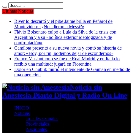
Ultimas Noticias
River lo descartó y el pibe Jaime brilla en Peñarol de
Montevideo: «¿Nos dieron a Messi?»
Flávio Bolsonaro culpó a Lula da Silva de la crisis con
Argentina y a su «política exterior ideologizada y de
confrontación»
Camilota presentó a su nueva novia y contó su historia de
amor: «Hoy, por fin, podemos dejar de escondernos»
Franco Mastantuono se fue de Real Madrid y en Italia lo
recibió una multitud: jugará en Fiorentina
Dolor en Chubut: murió el intendente de Gaiman en medio de
una operación
Noticia sin
Anestesia Diario Digital y Radio On Line
INICIO
Noticias
Locales / zonales
Provinciales
Nacionales