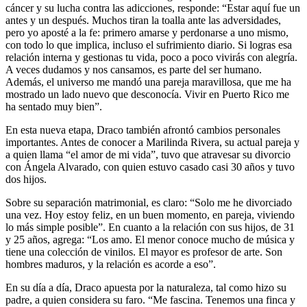
cáncer y su lucha contra las adicciones, responde: “Estar aquí fue un
antes y un después. Muchos tiran la toalla ante las adversidades,
pero yo aposté a la fe: primero amarse y perdonarse a uno mismo,
con todo lo que implica, incluso el sufrimiento diario. Si logras esa
relación interna y gestionas tu vida, poco a poco vivirás con alegría.
A veces dudamos y nos cansamos, es parte del ser humano.
Además, el universo me mandó una pareja maravillosa, que me ha
mostrado un lado nuevo que desconocía. Vivir en Puerto Rico me
ha sentado muy bien”.
En esta nueva etapa, Draco también afrontó cambios personales
importantes. Antes de conocer a Marilinda Rivera, su actual pareja y
a quien llama “el amor de mi vida”, tuvo que atravesar su divorcio
con Ángela Alvarado, con quien estuvo casado casi 30 años y tuvo
dos hijos.
Sobre su separación matrimonial, es claro: “Solo me he divorciado
una vez. Hoy estoy feliz, en un buen momento, en pareja, viviendo
lo más simple posible”. En cuanto a la relación con sus hijos, de 31
y 25 años, agrega: “Los amo. El menor conoce mucho de música y
tiene una colección de vinilos. El mayor es profesor de arte. Son
hombres maduros, y la relación es acorde a eso”.
En su día a día, Draco apuesta por la naturaleza, tal como hizo su
padre, a quien considera su faro. “Me fascina. Tenemos una finca y