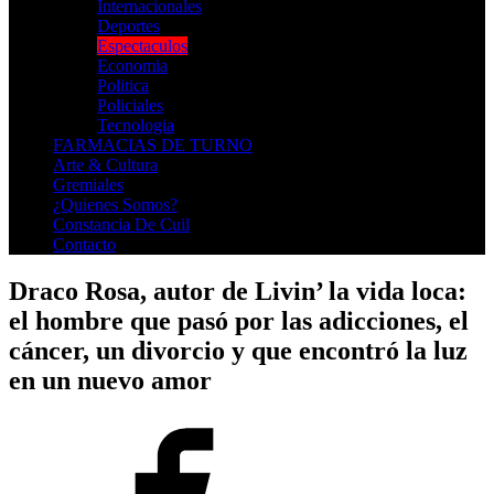
Internacionales
Deportes
Espectaculos
Economia
Politica
Policiales
Tecnologia
FARMACIAS DE TURNO
Arte & Cultura
Gremiales
¿Quienes Somos?
Constancia De Cuil
Contacto
Draco Rosa, autor de Livin’ la vida loca:
el hombre que pasó por las adicciones, el
cáncer, un divorcio y que encontró la luz
en un nuevo amor