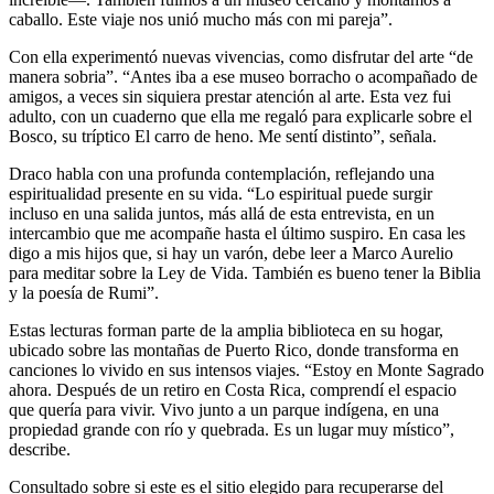
caballo. Este viaje nos unió mucho más con mi pareja”.
Con ella experimentó nuevas vivencias, como disfrutar del arte “de
manera sobria”. “Antes iba a ese museo borracho o acompañado de
amigos, a veces sin siquiera prestar atención al arte. Esta vez fui
adulto, con un cuaderno que ella me regaló para explicarle sobre el
Bosco, su tríptico El carro de heno. Me sentí distinto”, señala.
Draco habla con una profunda contemplación, reflejando una
espiritualidad presente en su vida. “Lo espiritual puede surgir
incluso en una salida juntos, más allá de esta entrevista, en un
intercambio que me acompañe hasta el último suspiro. En casa les
digo a mis hijos que, si hay un varón, debe leer a Marco Aurelio
para meditar sobre la Ley de Vida. También es bueno tener la Biblia
y la poesía de Rumi”.
Estas lecturas forman parte de la amplia biblioteca en su hogar,
ubicado sobre las montañas de Puerto Rico, donde transforma en
canciones lo vivido en sus intensos viajes. “Estoy en Monte Sagrado
ahora. Después de un retiro en Costa Rica, comprendí el espacio
que quería para vivir. Vivo junto a un parque indígena, en una
propiedad grande con río y quebrada. Es un lugar muy místico”,
describe.
Consultado sobre si este es el sitio elegido para recuperarse del