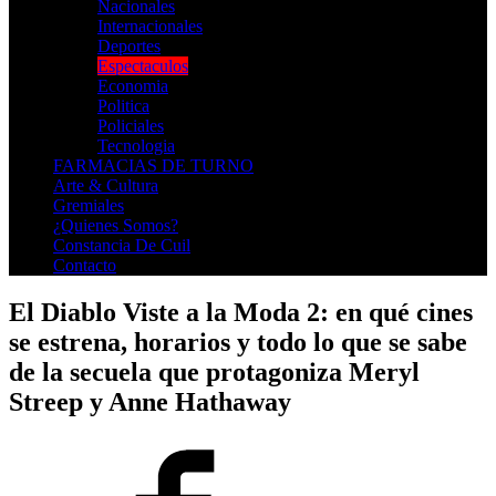
Nacionales
Internacionales
Deportes
Espectaculos
Economia
Politica
Policiales
Tecnologia
FARMACIAS DE TURNO
Arte & Cultura
Gremiales
¿Quienes Somos?
Constancia De Cuil
Contacto
El Diablo Viste a la Moda 2: en qué cines
se estrena, horarios y todo lo que se sabe
de la secuela que protagoniza Meryl
Streep y Anne Hathaway