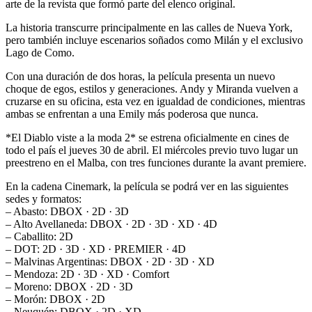
arte de la revista que formó parte del elenco original.
La historia transcurre principalmente en las calles de Nueva York,
pero también incluye escenarios soñados como Milán y el exclusivo
Lago de Como.
Con una duración de dos horas, la película presenta un nuevo
choque de egos, estilos y generaciones. Andy y Miranda vuelven a
cruzarse en su oficina, esta vez en igualdad de condiciones, mientras
ambas se enfrentan a una Emily más poderosa que nunca.
*El Diablo viste a la moda 2* se estrena oficialmente en cines de
todo el país el jueves 30 de abril. El miércoles previo tuvo lugar un
preestreno en el Malba, con tres funciones durante la avant premiere.
En la cadena Cinemark, la película se podrá ver en las siguientes
sedes y formatos:
– Abasto: DBOX · 2D · 3D
– Alto Avellaneda: DBOX · 2D · 3D · XD · 4D
– Caballito: 2D
– DOT: 2D · 3D · XD · PREMIER · 4D
– Malvinas Argentinas: DBOX · 2D · 3D · XD
– Mendoza: 2D · 3D · XD · Comfort
– Moreno: DBOX · 2D · 3D
– Morón: DBOX · 2D
– Neuquén: DBOX · 2D · XD