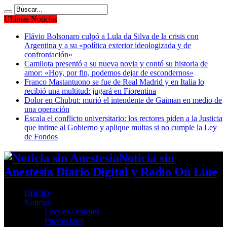
Ultimas Noticias
Flávio Bolsonaro culpó a Lula da Silva de la crisis con
Argentina y a su «política exterior ideologizada y de
confrontación»
Camilota presentó a su nueva novia y contó su historia de
amor: «Hoy, por fin, podemos dejar de escondernos»
Franco Mastantuono se fue de Real Madrid y en Italia lo
recibió una multitud: jugará en Fiorentina
Dolor en Chubut: murió el intendente de Gaiman en medio de
una operación
Escala el conflicto universitario: los rectores piden a la Justicia
que intime al Gobierno y aplique multas si no cumple la Ley
de Fondos
Noticia sin
Anestesia Diario Digital y Radio On Line
INICIO
Noticias
Locales / zonales
Provinciales