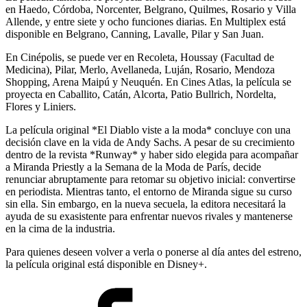
en Haedo, Córdoba, Norcenter, Belgrano, Quilmes, Rosario y Villa
Allende, y entre siete y ocho funciones diarias. En Multiplex está
disponible en Belgrano, Canning, Lavalle, Pilar y San Juan.
En Cinépolis, se puede ver en Recoleta, Houssay (Facultad de
Medicina), Pilar, Merlo, Avellaneda, Luján, Rosario, Mendoza
Shopping, Arena Maipú y Neuquén. En Cines Atlas, la película se
proyecta en Caballito, Catán, Alcorta, Patio Bullrich, Nordelta,
Flores y Liniers.
La película original *El Diablo viste a la moda* concluye con una
decisión clave en la vida de Andy Sachs. A pesar de su crecimiento
dentro de la revista *Runway* y haber sido elegida para acompañar
a Miranda Priestly a la Semana de la Moda de París, decide
renunciar abruptamente para retomar su objetivo inicial: convertirse
en periodista. Mientras tanto, el entorno de Miranda sigue su curso
sin ella. Sin embargo, en la nueva secuela, la editora necesitará la
ayuda de su exasistente para enfrentar nuevos rivales y mantenerse
en la cima de la industria.
Para quienes deseen volver a verla o ponerse al día antes del estreno,
la película original está disponible en Disney+.