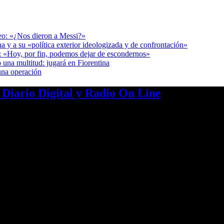
deo: «¿Nos dieron a Messi?»
a y a su «política exterior ideologizada y de confrontación»
r: «Hoy, por fin, podemos dejar de escondernos»
 una multitud: jugará en Fiorentina
una operación
a Diario Digital y Radio On Line