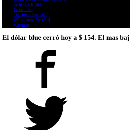
Arte & Cultura
Gremiales
¿Quienes Somos?
Constancia De Cuil
Contacto
El dólar blue cerró hoy a $ 154. El mas b