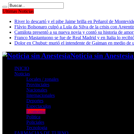
Ultimas Noticias
River lo descartó y el pibe Jaime brilla en Peñarol de Montevi
Flávio Bolsonaro culpó a Lula da Silva de la crisis con Argentin
Camilota presentó a su nueva novia y contó su historia de amo
Franco Mastantuono se fue de Real Madrid y en Italia lo recibió
Dolor en Chubut: murió el intendente de Gaiman en medio de 
Noticia sin Anestesi
INICIO
Noticias
Locales / zonales
Provinciales
Nacionales
Internacionales
Deportes
Espectaculos
Economia
Politica
Policiales
Tecnologia
FARMACIAS DE TURNO