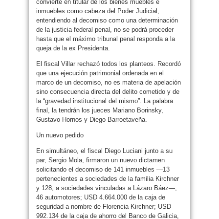
convierte en titular de los bienes muebles e
inmuebles como cabeza del Poder Judicial,
entendiendo al decomiso como una determinación
de la justicia federal penal, no se podrá proceder
hasta que el máximo tribunal penal responda a la
queja de la ex Presidenta.
El fiscal Villar rechazó todos los planteos. Recordó
que una ejecución patrimonial ordenada en el
marco de un decomiso, no es materia de apelación
sino consecuencia directa del delito cometido y de
la “gravedad institucional del mismo”. La palabra
final, la tendrán los jueces Mariano Borinsky,
Gustavo Hornos y Diego Barroetaveña.
Un nuevo pedido
En simultáneo, el fiscal Diego Luciani junto a su
par, Sergio Mola, firmaron un nuevo dictamen
solicitando el decomiso de 141 inmuebles —13
pertenecientes a sociedades de la familia Kirchner
y 128, a sociedades vinculadas a Lázaro Báez—;
46 automotores; USD 4.664.000 de la caja de
seguridad a nombre de Florencia Kirchner; USD
992.134 de la caja de ahorro del Banco de Galicia,