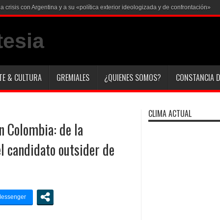
a crisis con Argentina y a su «política exterior ideologizada y de confrontación»
TE & CULTURA
GREMIALES
¿QUIENES SOMOS?
CONSTANCIA D
CLIMA ACTUAL
on Colombia: de la
el candidato outsider de