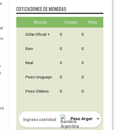
a
COTIZACIONES DE MONEDAS
s
Moneda
Compra
Venta
el
Dólar Oficial +
0
0
zo
Euro
0
0
Real
0
0
e
Peso Uruguayo
0
0
Peso Chileno
0
0
asó