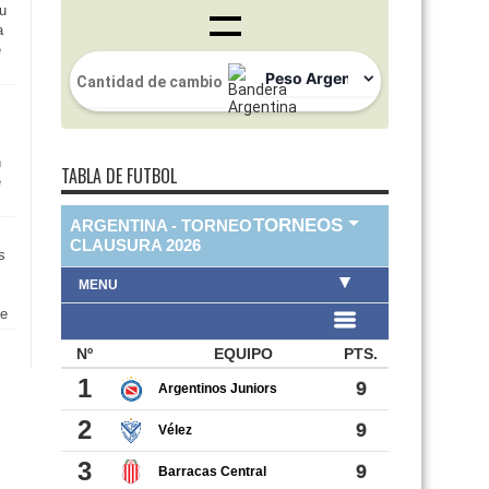
u
a
e
n
TABLA DE FUTBOL
e
s
le