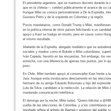
El presidente argentino, que se mantuvo discreto durante la
que en la chilena—, celebró públicamente el avance de su cand
Aunque Milei no conoce personalmente a De la Espriella, inter
Gustavo Petro y de la izquierda en Colombia y la región.
Pocos mandatarios, como Donald Trump o Milei, manifiestan 
en la política interna de otros países felicitando a un candidat
apoyo a Kast se tradujo en triunfo; pero en casos como Hungr
el mismo resultado.
Abelardo de la Espriella, abogado mediático que se autodenom
sociales y medios como el Bukele o Milei colombiano, superó 
Iván Cepeda, favorito en las encuestas. Sin embargo, los res
estrecha, con una diferencia de apenas tres puntos, por lo qu
junio.
En Chile, Milei también apoyó al conservador Kast frente a l
Jara. Aunque evita involucrarse directamente en las eleccione
hermano de su amigo Eduardo Bolsonaro y hijo del expresiden
Lula da Silva, candidato a la reelección. La relación de Milei
mantenido comunicación telefónica.
El domingo por la noche, Milei tuiteó: “Quiero felicitar a @
vuelta de las elecciones de Colombia, y a los colombianos po
resultado refleja el anhelo de libertad y progreso del pueblo 