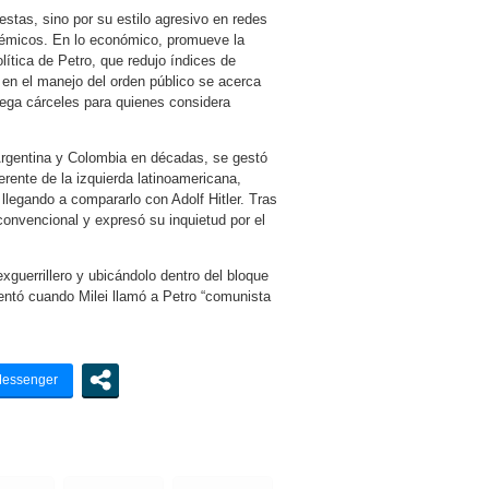
stas, sino por su estilo agresivo en redes
olémicos. En lo económico, promueve la
olítica de Petro, que redujo índices de
y en el manejo del orden público se acerca
ega cárceles para quienes considera
 Argentina y Colombia en décadas, se gestó
erente de la izquierda latinoamericana,
 llegando a compararlo con Adolf Hitler. Tras
n convencional y expresó su inquietud por el
xguerrillero y ubicándolo dentro del bloque
entó cuando Milei llamó a Petro “comunista