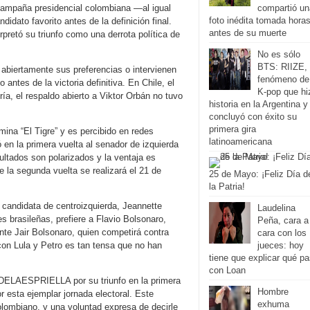
 campaña presidencial colombiana —al igual
compartió un
foto inédita tomada hora
idato favorito antes de la definición final.
antes de su muerte
pretó su triunfo como una derrota política de
No es sólo
BTS: RIIZE, 
abiertamente sus preferencias o intervienen
fenómeno de
o antes de la victoria definitiva. En Chile, el
K-pop que hi
ía, el respaldo abierto a Viktor Orbán no tuvo
historia en la Argentina y
concluyó con éxito su
primera gira
ina “El Tigre” y es percibido en redes
latinoamericana
en la primera vuelta al senador de izquierda
ultados son polarizados y la ventaja es
e la segunda vuelta se realizará el 21 de
25 de Mayo: ¡Feliz Día d
la Patria!
a candidata de centroizquierda, Jeannette
Laudelina
s brasileñas, prefiere a Flavio Bolsonaro,
Peña, cara a
te Jair Bolsonaro, quien competirá contra
cara con los
 con Lula y Petro es tan tensa que no han
jueces: hoy
tiene que explicar qué p
con Loan
ABDELAESPRIELLA por su triunfo en la primera
Hombre
r esta ejemplar jornada electoral. Este
exhuma
colombiano, y una voluntad expresa de decirle