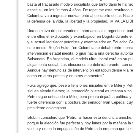
basta al fracasado modelo socialista que tanto daño le ha he
especial, en los últimos 4 años. De repetirse este resultado
Colombia va a ingresar nuevamente al concierto de las Nacio
la defensa de la vida, la libertad y la propiedad. ¡VIVA LA
Una comitiva de observadores internacionales argentinos part
entre ellos el exdiputado y exembajador en Bogotá durante el
y el actual legislador peronista y exembajador en Ecuador, Ga
este medio. Según Fuks, “en Colombia se debate entre consol
intervención estatal inédita, o girar hacia una derecha autoritar
Bolsonaro. En Argentina, el modelo ultra liberal está en su 
alejamiento social. Las elecciones se definirán pronto, con 
Aunque hay denuncias de intervención estadounidense vía red
como en otros países y en otros momentos”.
Fuks agregó que, pese a tensiones iniciales entre Milei y Pet
siguen siendo fuertes; la interacción bilateral es intensa y
Petro sigue criticando a Milei, pero pronto dejará la política
fuerte diferencia con la postura del senador Iván Cepeda, cuy
presidente colombiano.
Stubrin consideró que “Petro, al hacer esta denuncia anoche, l
porque la elección fue perfecta y hoy lunes por la mañana 
vuelta y no en la impugnación de Petro a la empresa que hizo 