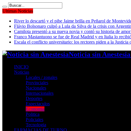
Ultimas Noticias
River lo descartó y el pibe Jaime brilla en Peñarol de Montevi
Flávio Bolsonaro culpó a Lula da Silva de la crisis con Argentin
Camilota presentó a su nueva novia y contó su historia de amo
Franco Mastantuono se fue de Real Madrid y en Italia lo recibió
Escala el conflicto universitario: los rectores piden a la Justi
Noticia sin Anestesi
INICIO
Noticias
Locales / zonales
Provinciales
Nacionales
Internacionales
Deportes
Espectaculos
Economia
Politica
Policiales
Tecnologia
FARMACIAS DE TURNO