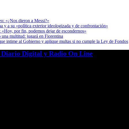
deo: «¿Nos dieron a Messi?»
a y a su «política exterior ideologizada y de confrontación»
r: «Hoy, por fin, podemos dejar de escondernos»
 una multitud: jugará en Fiorentina
cia que intime al Gobierno y aplique multas si no cumple la Ley de Fondos
a Diario Digital y Radio On Line