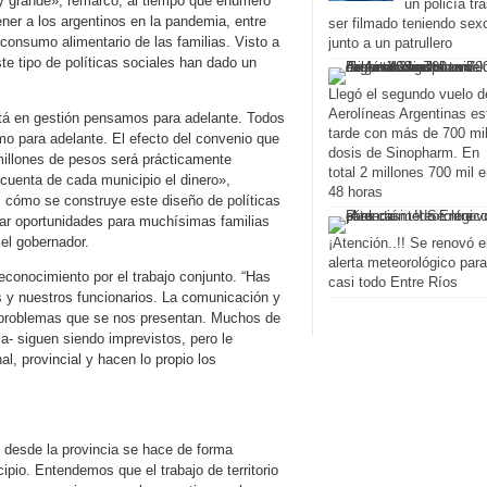
uy grande», remarcó, al tiempo que enumeró
un policía tr
ner a los argentinos en la pandemia, entre
ser filmado teniendo sex
 consumo alimentario de las familias. Visto a
junto a un patrullero
e tipo de políticas sociales han dado un
Llegó el segundo vuelo d
Aerolíneas Argentinas es
tá en gestión pensamos para adelante. Todos
tarde con más de 700 mi
mo para adelante. El efecto del convenio que
dosis de Sinopharm. En
millones de pesos será prácticamente
total 2 millones 700 mil 
cuenta de cada municipio el dinero»,
48 horas
s cómo se construye este diseño de políticas
ar oportunidades para muchísimas familias
el gobernador.
¡Atención..!! Se renovó e
alerta meteorológico para
reconocimiento por el trabajo conjunto. “Has
casi todo Entre Ríos
s y nuestros funcionarios. La comunicación y
os problemas que se nos presentan. Muchos de
ia- siguen siendo imprevistos, pero le
l, provincial y hacen lo propio los
e desde la provincia se hace de forma
pio. Entendemos que el trabajo de territorio