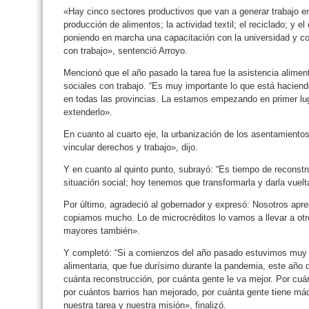
«Hay cinco sectores productivos que van a generar trabajo en
producción de alimentos; la actividad textil; el reciclado; y
poniendo en marcha una capacitación con la universidad y c
con trabajo», sentenció Arroyo.
Mencionó que el año pasado la tarea fue la asistencia aliment
sociales con trabajo. “Es muy importante lo que está haciend
en todas las provincias. La estamos empezando en primer lu
extenderlo».
En cuanto al cuarto eje, la urbanización de los asentamientos
vincular derechos y trabajo», dijo.
Y en cuanto al quinto punto, subrayó: “Es tiempo de reconst
situación social; hoy tenemos que transformarla y darla vuelta,
Por último, agradeció al gobernador y expresó: Nosotros apr
copiamos mucho. Lo de microcréditos lo vamos a llevar a otr
mayores también».
Y completó: “Si a comienzos del año pasado estuvimos muy o
alimentaria, que fue durísimo durante la pandemia, este año 
cuánta reconstrucción, por cuánta gente le va mejor. Por cuán
por cuántos barrios han mejorado, por cuánta gente tiene máq
nuestra tarea y nuestra misión», finalizó.