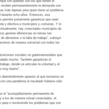
orque son quienes son los que tienen el
es reciben permanentemente la demanda son
uias más lejanas para quien tiene un problema.
d durante ocho años. Entonces, esa
s permite justamente garantizar que sean
pida y efectiva a municipios y comunas. Y lo
virtualmente, hay conectados municipios de
mos generar diferencias en temas tan
de alimentos o la falta de trabajo”, subrayó
hacemos de manera universal con todos los
nizaciones sociales no gubernamentales que
yudado mucho. También garantizan el
rabajo, donde se articulan la voluntad y el
do muy bueno”..
o diametralmente opuesto al que teníamos en
í, con una pandemia el resultado hubiese sido
 por el “acompañamiento permanente de
y a los de manera virtual conectados, el
 para ir resolviendo los problemas que son