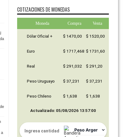
COTIZACIONES DE MONEDAS
Moneda
Compra
Venta
l
Dólar Oficial +
$ 1470,00
$ 1520,00
ída
Euro
$ 1717,468
$ 1731,60
Real
$ 291,032
$ 291,20
Peso Uruguayo
$ 37,231
$ 37,231
Peso Chileno
$ 1,638
$ 1,638
sde
Actualizado: 05/08/2026 13:57:00
n
 a