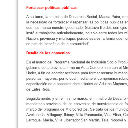
Fortalecer políticas públicas
A su turno, la ministra de Desarrollo Social, Marisa Paira, m
la necesidad de fortalecer y repensar las políticas públicas e
que nos marcó nuestro gobernador Gustavo Bordet, con ejes
instó a trabajarlos articuladamente, no solo entre todos los m
Nación, provincia y municipio, porque esa es la forma que n
en pos del beneficio de la comunidad”.
Detalle de los convenios
En el marco del Programa Nacional de Inclusión Socio Product
gobierno de la provincia firmó un Acta Compromiso con el Mini
Uader, a fin de acordar acciones para formar recurso humano 
personas mayores, por lo cual mediante el compromiso rubric
capacitación de cuidadores domiciliarios de Adultos Mayores
de Entre Ríos.
Seguidamente, y en el mismo marco, el ministro de Desarrollo
mandatario provincial de los convenios de transferencia de fo
marco del programa de Microcréditos. Se trata de los munici
Avellaneda, Villaguay, Ibicuy, Villa Paranacito, Villa Elisa, C
Larroque, Maciá, Villa Libertador San Martín, Tala, Nogoyá y