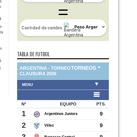
as
o
e
ta
l
en
TABLA DE FUTBOL
l