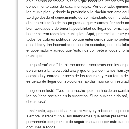
en el campo de trabajo lo tienen que hacer los intendentes p
conocimiento cabal de cada municipio. Por otro lado, quien
los municipios, y donde la provincia y la Nación son enteleq
Lo digo desde el conocimiento de ser intendente de mi ciuda
descentralización de los programas que estamos firmando no
bien aplicados y de tener la posibilidad de llegar de forma rá
hacemos con todos los municipios. Aquí, presencialmente y 
todos los colores políticos, porque entendemos que no pode
sensibles y tan lacerantes en nuestra sociedad, como la falta 
el gobernador y agregó que “esto nos compete a todos y lo 
municipio”.
Luego afirmó que “del mismo modo, trabajamos con las orga
se suman a la tarea cotidiana y que en pandemia nos han a
apropiado y correcto manejo de los recursos y esta forma de t
esfuerzo de llegar con soluciones rápidas, nos da un resulta
Luego manifestó: “Nos falta mucho, pero ha habido un cambi
las políticas sociales en la Argentina. Si no hubiese sido as
desastroso”.
Finalmente, agradeció al ministro Arroyo y a todo su equipo
siempre” y transmitió a “los intendentes que están presentes 
permanente compromiso de seguir trabajando por este camino
comunes a todos”.