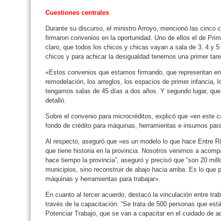
Cuestiones centrales
Durante su discurso, el ministro Arroyo, mencionó las cinco 
firmaron convenios en la oportunidad. Uno de ellos el de Prim
claro, que todos los chicos y chicas vayan a sala de 3, 4 y
chicos y para achicar la desigualdad tenemos una primer tare
«Estos convenios que estamos firmando, que representan en t
remodelación, los arreglos, los espacios de primer infancia, l
tengamos salas de 45 días a dos años. Y segundo lugar, que 
detalló.
Sobre el convenio para microcréditos, explicó que «en este 
fondo de crédito para máquinas, herramientas e insumos para
Al respecto, aseguró que «es un modelo lo que hace Entre Rí
que tiene historia en la provincia. Nosotros venimos a acom
hace tiempo la provincia”, aseguró y precisó que “son 20 mil
municipios, sino reconstruir de abajo hacia arriba. Es lo que p
máquinas y herramientas para trabajar».
En cuanto al tercer acuerdo, destacó la vinculación entre tra
través de la capacitación. “Se trata de 500 personas que est
Potenciar Trabajo, que se van a capacitar en el cuidado de a