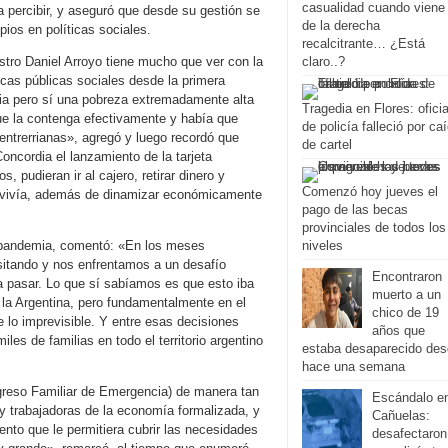
casualidad cuando viene
 percibir, y aseguró que desde su gestión se
de la derecha
pios en políticas sociales.
recalcitrante… ¿Está
stro Daniel Arroyo tiene mucho que ver con la
claro..?
cas públicas sociales desde la primera
a pero sí una pobreza extremadamente alta
Tragedia en Flores: oficia
que la contenga efectivamente y había que
de policía falleció por ca
entrerrianas», agregó y luego recordó que
de cartel
ncordia el lanzamiento de la tarjeta
, pudieran ir al cajero, retirar dinero y
Comenzó hoy jueves el
e vivía, además de dinamizar económicamente
pago de las becas
provinciales de todos los
la pandemia, comentó: «En los meses
niveles
itando y nos enfrentamos a un desafío
Encontraron
a pasar. Lo que sí sabíamos es que esto iba
muerto a un
la Argentina, pero fundamentalmente en el
chico de 19
e lo imprevisible. Y entre esas decisiones
años que
les de familias en todo el territorio argentino
estaba desaparecido de
hace una semana
ngreso Familiar de Emergencia) de manera tan
Escándalo e
 y trabajadoras de la economía formalizada, y
Cañuelas:
tento que le permitiera cubrir las necesidades
desafectaron