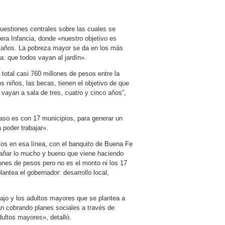
cuestiones centrales sobre las cuales se
era Infancia, donde «nuestro objetivo es
 5 años. La pobreza mayor se da en los más
a: que todos vayan al jardín».
otal casi 760 millones de pesos entre la
os niños, las becas, tienen el objetivo de que
vayan a sala de tres, cuatro y cinco años”,
caso es con 17 municipios, para generar un
 poder trabajar».
os en esa línea, con el banquito de Buena Fe
pañar lo mucho y bueno que viene haciendo
lones de pesos pero no es el monto ni los 17
lantea el gobernador: desarrollo local,
bajo y los adultos mayores que se plantea a
án cobrando planes sociales a través de
dultos mayores», detalló.