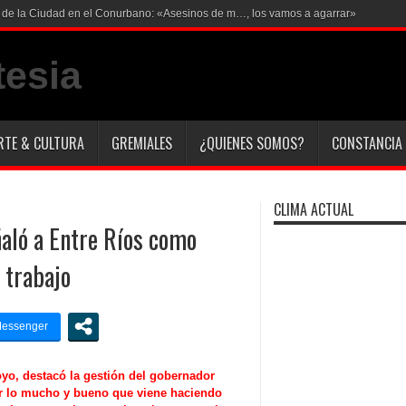
RTE & CULTURA
GREMIALES
¿QUIENES SOMOS?
CONSTANCIA 
CLIMA ACTUAL
ñaló a Entre Ríos como
 trabajo
oyo, destacó la gestión del gobernador
ar lo mucho y bueno que viene haciendo