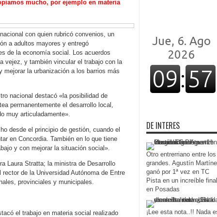
 copiamos mucho, por ejemplo en materia
 nacional con quien rubricó convenios, un
ión a adultos mayores y entregó
es de la economía social. Los acuerdos
a vejez, y también vincular el trabajo con la
y mejorar la urbanización a los barrios más
tro nacional destacó «la posibilidad de
ntea permanentemente el desarrollo local,
ndo muy articuladamente».
DE INTERES
o desde el principio de gestión, cuando el
tar en Concordia. También en lo que tiene
abajo y con mejorar la situación social».
Otro entrerriano entre los
grandes. Agustín Martín
 Laura Stratta; la ministra de Desarrollo
ganó por 1ª vez en TC
el rector de la Universidad Autónoma de Entre
Pista en un increíble fina
nales, provinciales y municipales.
en Posadas
¡Lee esta nota..!! Nada e
tacó el trabajo en materia social realizado