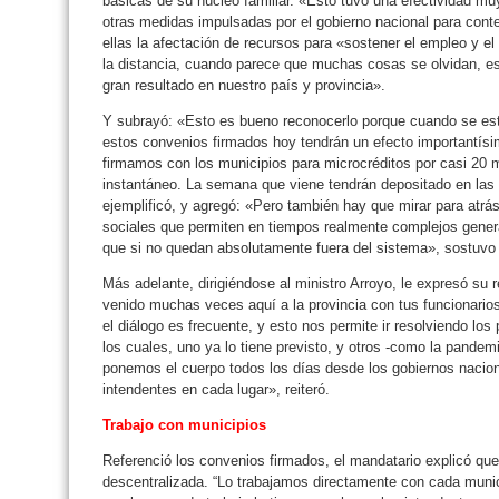
básicas de su núcleo familiar. «Esto tuvo una efectividad m
otras medidas impulsadas por el gobierno nacional para conte
ellas la afectación de recursos para «sostener el empleo y el
la distancia, cuando parece que muchas cosas se olvidan, est
gran resultado en nuestro país y provincia».
Y subrayó: «Esto es bueno reconocerlo porque cuando se es
estos convenios firmados hoy tendrán un efecto importantísi
firmamos con los municipios para microcréditos por casi 20 
instantáneo. La semana que viene tendrán depositado en las 
ejemplificó, y agregó: «Pero también hay que mirar para atrá
sociales que permiten en tiempos realmente complejos gener
que si no quedan absolutamente fuera del sistema», sostuvo 
Más adelante, dirigiéndose al ministro Arroyo, le expresó su 
venido muchas veces aquí a la provincia con tus funcionario
el diálogo es frecuente, y esto nos permite ir resolviendo l
los cuales, uno ya lo tiene previsto, y otros -como la pandem
ponemos el cuerpo todos los días desde los gobiernos naciona
intendentes en cada lugar», reiteró.
Trabajo con municipios
Referenció los convenios firmados, el mandatario explicó qu
descentralizada. “Lo trabajamos directamente con cada munici