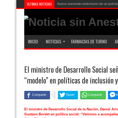
ULTIMAS NOTICIAS
Caso Agostina: la querella p
INICIO
NOTICIAS
FARMACIAS DE TURNO
A
El ministro de Desarrollo Social se
“modelo” en políticas de inclusión y
El ministro de Desarrollo Social de la Nación, Daniel Arr
Gustavo Bordet en política social: “Venimos a acompañ