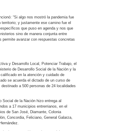
encionó: “Si algo nos mostró la pandemia fue
n territorio; y justamente ese camino fue el
 específicos que puso en agenda y nos que
inisterios sino de manera conjunta entre
os permite avanzar con respuestas concretas
iva y Desarrollo Local, Potenciar Trabajo, el
sterio de Desarrollo Social de la Nación y la
calificado en la atención y cuidado de
ado se acuerda el dictado de un curso de
, destinado a 500 personas de 24 localidades
 Social de la Nación hizo entrega al
ndos a 17 municipios entrerrianos, en el
pios de San José, Diamante, Colonia
olón, Concordia, Feliciano, General Galarza,
 Hernández.