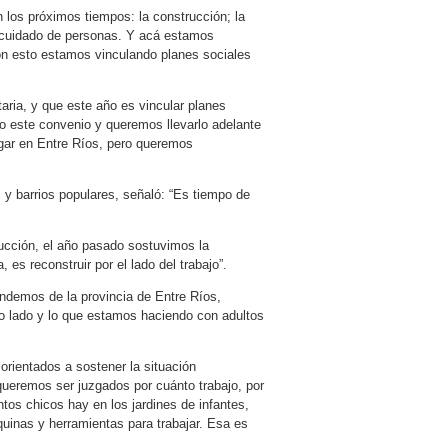
 los próximos tiempos: la construcción; la
 el cuidado de personas. Y acá estamos
on esto estamos vinculando planes sociales
aria, y que este año es vincular planes
o este convenio y queremos llevarlo adelante
gar en Entre Ríos, pero queremos
 y barrios populares, señaló: “Es tiempo de
rucción, el año pasado sostuvimos la
 es reconstruir por el lado del trabajo”.
endemos de la provincia de Entre Ríos,
o lado y lo que estamos haciendo con adultos
rientados a sostener la situación
queremos ser juzgados por cuánto trabajo, por
tos chicos hay en los jardines de infantes,
uinas y herramientas para trabajar. Esa es