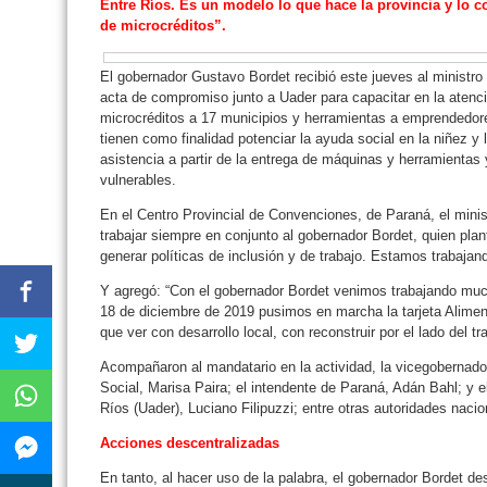
Entre Ríos. Es un modelo lo que hace la provincia y lo
de microcréditos”.
El gobernador Gustavo Bordet recibió este jueves al ministro
acta de compromiso junto a Uader para capacitar en la atenc
microcréditos a 17 municipios y herramientas a emprendedor
tienen como finalidad potenciar la ayuda social en la niñez y l
asistencia a partir de la entrega de máquinas y herramientas 
vulnerables.
En el Centro Provincial de Convenciones, de Paraná, el minis
trabajar siempre en conjunto al gobernador Bordet, quien pla
generar políticas de inclusión y de trabajo. Estamos trabaja
Y agregó: “Con el gobernador Bordet venimos trabajando much
18 de diciembre de 2019 pusimos en marcha la tarjeta Alimen
que ver con desarrollo local, con reconstruir por el lado del tr
Acompañaron al mandatario en la actividad, la vicegobernadora
Social, Marisa Paira; el intendente de Paraná, Adán Bahl; y 
Ríos (Uader), Luciano Filipuzzi; entre otras autoridades nacio
Acciones descentralizadas
En tanto, al hacer uso de la palabra, el gobernador Bordet des