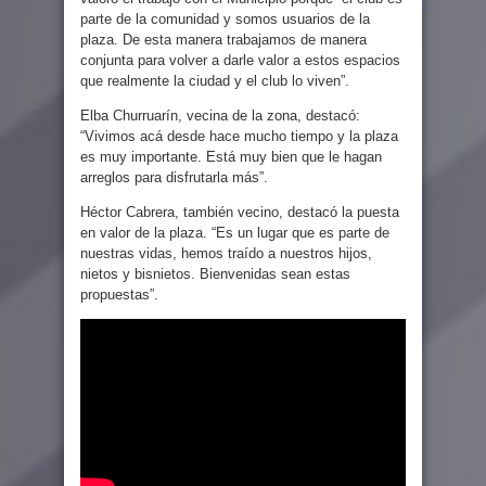
parte de la comunidad y somos usuarios de la
plaza. De esta manera trabajamos de manera
conjunta para volver a darle valor a estos espacios
que realmente la ciudad y el club lo viven”.
Elba Churruarín, vecina de la zona, destacó:
“Vivimos acá desde hace mucho tiempo y la plaza
es muy importante. Está muy bien que le hagan
arreglos para disfrutarla más”.
Héctor Cabrera, también vecino, destacó la puesta
en valor de la plaza. “Es un lugar que es parte de
nuestras vidas, hemos traído a nuestros hijos,
nietos y bisnietos. Bienvenidas sean estas
propuestas”.