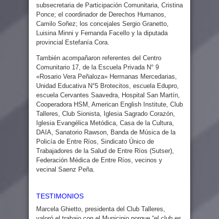
subsecretaria de Participación Comunitaria, Cristina
Ponce; el coordinador de Derechos Humanos,
Camilo Soñez; los concejales Sergio Granetto,
Luisina Minni y Fernanda Facello y la diputada
provincial Estefanía Cora.
También acompañaron referentes del Centro
Comunitario 17, de la Escuela Privada N° 9
«Rosario Vera Peñaloza» Hermanas Mercedarias,
Unidad Educativa N°5 Brotecitos, escuela Edupro,
escuela Cervantes Saavedra, Hospital San Martín,
Cooperadora HSM, American English Institute, Club
Talleres, Club Sionista, Iglesia Sagrado Corazón,
Iglesia Evangélica Metódica, Casa de la Cultura,
DAIA, Sanatorio Rawson, Banda de Música de la
Policía de Entre Ríos, Sindicato Único de
Trabajadores de la Salud de Entre Ríos (Sutser),
Federación Médica de Entre Ríos, vecinos y
vecinal Saenz Peña.
TESTIMONIOS
Marcela Ghietto, presidenta del Club Talleres,
valoró el trabajo con el Municipio porque “el club es