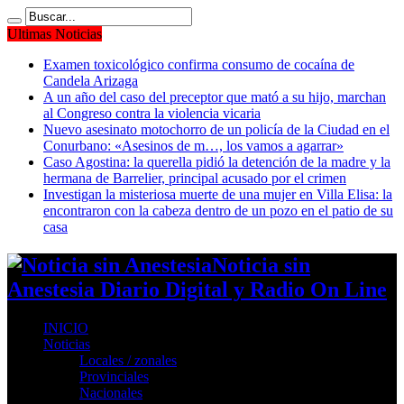
Ultimas Noticias
Examen toxicológico confirma consumo de cocaína de
Candela Arizaga
A un año del caso del preceptor que mató a su hijo, marchan
al Congreso contra la violencia vicaria
Nuevo asesinato motochorro de un policía de la Ciudad en el
Conurbano: «Asesinos de m…, los vamos a agarrar»
Caso Agostina: la querella pidió la detención de la madre y la
hermana de Barrelier, principal acusado por el crimen
Investigan la misteriosa muerte de una mujer en Villa Elisa: la
encontraron con la cabeza dentro de un pozo en el patio de su
casa
Noticia sin
Anestesia Diario Digital y Radio On Line
INICIO
Noticias
Locales / zonales
Provinciales
Nacionales