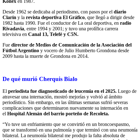
Konex
en 1987.
Desde 1962 se dedicaba al periodismo, con pasos por el
diario
Clarín
y la
revista deportiva El Gráfico
, que llegó a dirigir desde
1982 hasta 1990. Fue el conductor de La oral deportiva, en
radio
Rivadavia
, entre 1994 y 2001; y tuvo una prolífica carrera
televisiva en
Canal 13, Telefé y C5N.
Fue
director de Medios de Comunicación de la Asociación del
Fútbol Argentino
y vocero de Julio Humberto Grondona desde
2009 hasta la muerte de Grondona en 2014.
De qué murió Cherquis Bialo
El
periodista fue diagnosticado de leucemia en el 2025.
Luego de
atravesar una internación, mostró mejorías y volvió al ámbito
periodístico. Sin embargo, en las últimas semanas sufrió severas
complicaciones que determinaron nuevamente su internación en
el
Hospital Alemán del barrio porteño de Recoleta.
“Yo tuve un enfriamiento que se convirtió en un broncoespasmo,
que se transformó en una pulmonía y que terminó con una neumonía
bilateral. La neumonía bilateral me produjo la falta absoluta de