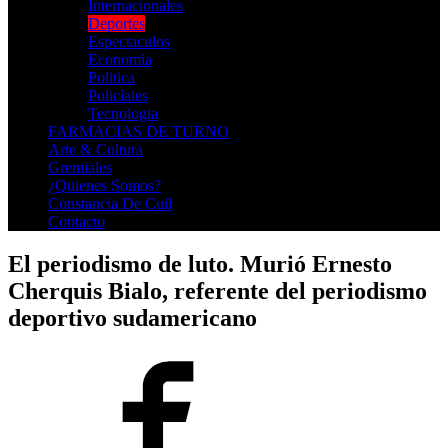
Internacionales
Deportes
Espectaculos
Economia
Politica
Policiales
Tecnologia
FARMACIAS DE TURNO
Arte & Cultura
Gremiales
¿Quienes Somos?
Constancia De Cuil
Contacto
El periodismo de luto. Murió Ernesto
Cherquis Bialo, referente del periodismo
deportivo sudamericano