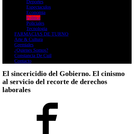
Deportes
Espectaculos
Economia
Politica
Policiales
Tecnologia
FARMACIAS DE TURNO
Arte & Cultura
Gremiales
¿Quienes Somos?
Constancia De Cuil
Contacto
El sincericidio del Gobierno. El cinismo
al servicio del recorte de derechos
laborales