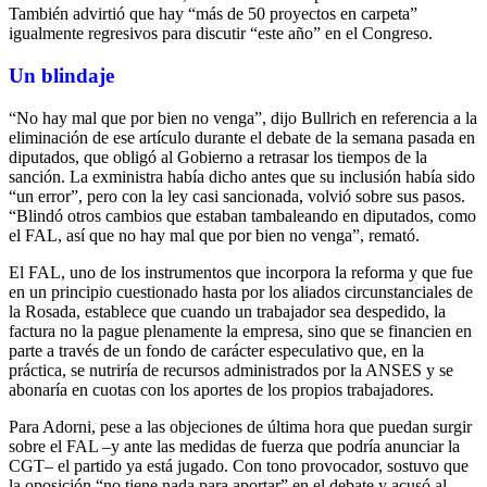
También advirtió que hay “más de 50 proyectos en carpeta”
igualmente regresivos para discutir “este año” en el Congreso.
Un blindaje
“No hay mal que por bien no venga”, dijo Bullrich en referencia a la
eliminación de ese artículo durante el debate de la semana pasada en
diputados, que obligó al Gobierno a retrasar los tiempos de la
sanción. La exministra había dicho antes que su inclusión había sido
“un error”, pero con la ley casi sancionada, volvió sobre sus pasos.
“Blindó otros cambios que estaban tambaleando en diputados, como
el FAL, así que no hay mal que por bien no venga”, remató.
El FAL, uno de los instrumentos que incorpora la reforma y que fue
en un principio cuestionado hasta por los aliados circunstanciales de
la Rosada, establece que cuando un trabajador sea despedido, la
factura no la pague plenamente la empresa, sino que se financien en
parte a través de un fondo de carácter especulativo que, en la
práctica, se nutriría de recursos administrados por la ANSES y se
abonaría en cuotas con los aportes de los propios trabajadores.
Para Adorni, pese a las objeciones de última hora que puedan surgir
sobre el FAL –y ante las medidas de fuerza que podría anunciar la
CGT– el partido ya está jugado. Con tono provocador, sostuvo que
la oposición “no tiene nada para aportar” en el debate y acusó al