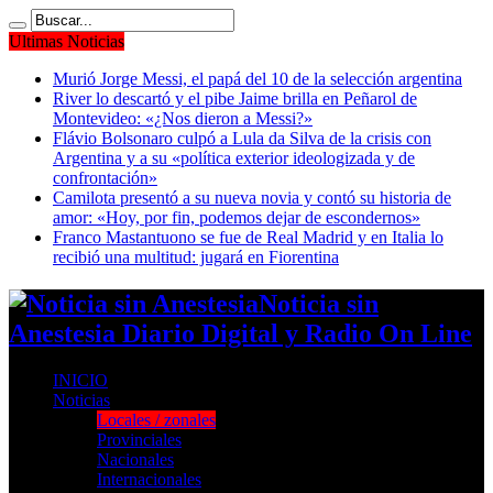
Ultimas Noticias
Murió Jorge Messi, el papá del 10 de la selección argentina
River lo descartó y el pibe Jaime brilla en Peñarol de
Montevideo: «¿Nos dieron a Messi?»
Flávio Bolsonaro culpó a Lula da Silva de la crisis con
Argentina y a su «política exterior ideologizada y de
confrontación»
Camilota presentó a su nueva novia y contó su historia de
amor: «Hoy, por fin, podemos dejar de escondernos»
Franco Mastantuono se fue de Real Madrid y en Italia lo
recibió una multitud: jugará en Fiorentina
Noticia sin
Anestesia Diario Digital y Radio On Line
INICIO
Noticias
Locales / zonales
Provinciales
Nacionales
Internacionales