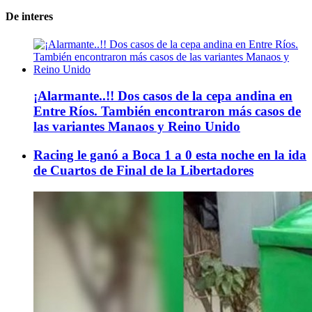
De interes
¡Alarmante..!! Dos casos de la cepa andina en
Entre Ríos. También encontraron más casos de
las variantes Manaos y Reino Unido
Racing le ganó a Boca 1 a 0 esta noche en la ida
de Cuartos de Final de la Libertadores