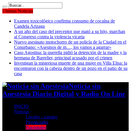
Ultimas Noticias
Examen toxicológico confirma consumo de cocaína de
Candela Arizaga
A un año del caso del preceptor que mató a su hijo, marchan
al Congreso contra la violencia vicaria
Nuevo asesinato motochorro de un policía de la Ciudad en el
Conurbano: «Asesinos de m…, los vamos a agarrar»
Caso Agostina: la querella pidió la detención de la madre y la
hermana de Barrelier, principal acusado por el crimen
Investigan la misteriosa muerte de una mujer en Villa Elisa: la
encontraron con la cabeza dentro de un pozo en el patio de su
casa
Noticia sin
Anestesia Diario Digital y Radio On Line
INICIO
Noticias
Locales / zonales
Provinciales
Nacionales