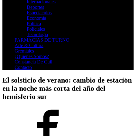
Internacionales
Deportes
Espectaculos
Economia
Politica
Policiales
Tecnologia
FARMACIAS DE TURNO
Arte & Cultura
Gremiales
¿Quienes Somos?
Constancia De Cuil
Contacto
El solsticio de verano: cambio de estación
en la noche más corta del año del
hemisferio sur