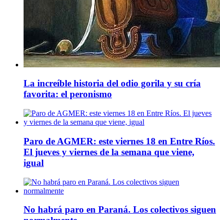
La increíble historia del odio gorila y su cría
favorita: el peronismo
Paro de AGMER: este viernes 18 en Entre Ríos.
El jueves y viernes de la semana que viene,
igual
No habrá paro en Paraná. Los colectivos siguen