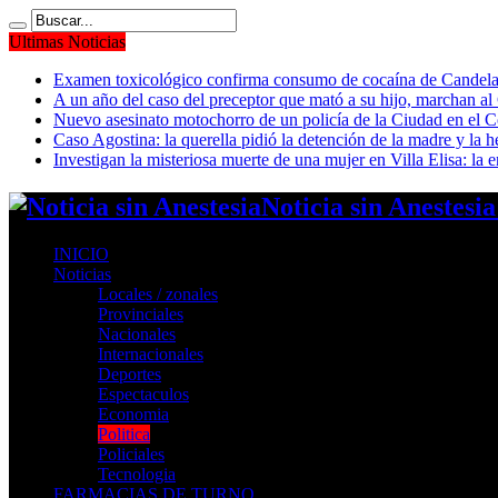
Ultimas Noticias
Examen toxicológico confirma consumo de cocaína de Candela
A un año del caso del preceptor que mató a su hijo, marchan al 
Nuevo asesinato motochorro de un policía de la Ciudad en el
Caso Agostina: la querella pidió la detención de la madre y la h
Investigan la misteriosa muerte de una mujer en Villa Elisa: la 
Noticia sin Anestesi
INICIO
Noticias
Locales / zonales
Provinciales
Nacionales
Internacionales
Deportes
Espectaculos
Economia
Politica
Policiales
Tecnologia
FARMACIAS DE TURNO