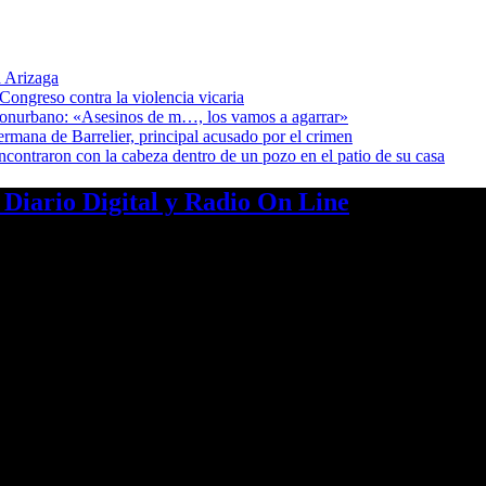
 Arizaga
Congreso contra la violencia vicaria
 Conurbano: «Asesinos de m…, los vamos a agarrar»
ermana de Barrelier, principal acusado por el crimen
encontraron con la cabeza dentro de un pozo en el patio de su casa
a Diario Digital y Radio On Line