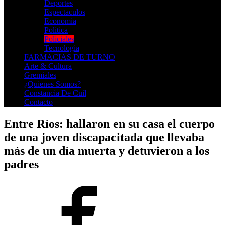
Deportes
Espectaculos
Economia
Politica
Policiales
Tecnologia
FARMACIAS DE TURNO
Arte & Cultura
Gremiales
¿Quienes Somos?
Constancia De Cuil
Contacto
Entre Ríos: hallaron en su casa el cuerpo
de una joven discapacitada que llevaba
más de un día muerta y detuvieron a los
padres