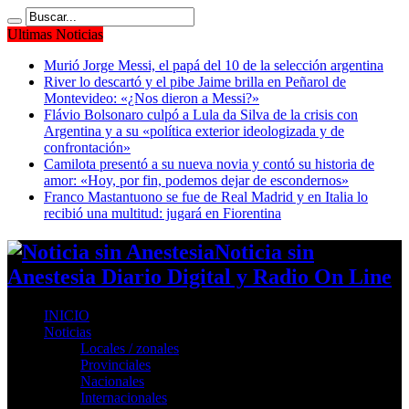
Ultimas Noticias
Murió Jorge Messi, el papá del 10 de la selección argentina
River lo descartó y el pibe Jaime brilla en Peñarol de
Montevideo: «¿Nos dieron a Messi?»
Flávio Bolsonaro culpó a Lula da Silva de la crisis con
Argentina y a su «política exterior ideologizada y de
confrontación»
Camilota presentó a su nueva novia y contó su historia de
amor: «Hoy, por fin, podemos dejar de escondernos»
Franco Mastantuono se fue de Real Madrid y en Italia lo
recibió una multitud: jugará en Fiorentina
Noticia sin
Anestesia Diario Digital y Radio On Line
INICIO
Noticias
Locales / zonales
Provinciales
Nacionales
Internacionales