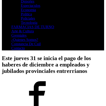
Deportes
Espectaculos
Economia
Politica
Policiales
Tecnologia
FARMACIAS DE TURNO
Arte & Cultura
Gremiales
¿Quienes Somos?
Constancia De Cuil
Contacto
Este jueves 31 se inicia el pago de los
haberes de diciembre a empleados y
jubilados provinciales entrerrianos