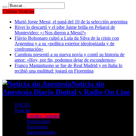
Ultimas Noticias
Murió Jorge Messi, el papá del 10 de la selección argentina
River lo descartó y el pibe Jaime brilla en Peñarol de
Montevideo: «¿Nos dieron a Messi?»
Flávio Bolsonaro culpó a Lula da Silva de la crisis con
Argentina y a su «política exterior ideologizada y de
confrontación»
Camilota presentó a su nueva novia y contó su historia de
amor: «Hoy, por fin, podemos dejar de escondernos»
Franco Mastantuono se fue de Real Madrid y en Italia lo
recibió una multitud: jugará en Fiorentina
Noticia sin
Anestesia Diario Digital y Radio On Line
INICIO
Noticias
Locales / zonales
Provinciales
Nacionales
Internacionales