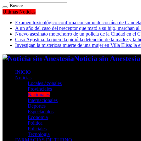
Ultimas Noticias
Examen toxicológico confirma consumo de cocaína de Candela
A un año del caso del preceptor que mató a su hijo, marchan al 
Nuevo asesinato motochorro de un policía de la Ciudad en el
Caso Agostina: la querella pidió la detención de la madre y la h
Investigan la misteriosa muerte de una mujer en Villa Elisa: la 
Noticia sin Anestesi
INICIO
Noticias
Locales / zonales
Provinciales
Nacionales
Internacionales
Deportes
Espectaculos
Economia
Politica
Policiales
Tecnologia
FARMACIAS DE TURNO