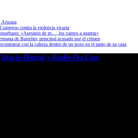
 Arizaga
Congreso contra la violencia vicaria
 Conurbano: «Asesinos de m…, los vamos a agarrar»
ermana de Barrelier, principal acusado por el crimen
encontraron con la cabeza dentro de un pozo en el patio de su casa
a Diario Digital y Radio On Line