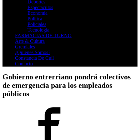
Deportes
Espectaculos
Economia
Politica
Policiales
Tecnologia
FARMACIAS DE TURNO
Arte & Cultura
Gremiales
¿Quienes Somos?
Constancia De Cuil
Contacto
Gobierno entrerriano pondrá colectivos
de emergencia para los empleados
públicos