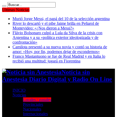
Ultimas Noticias
Murió Jorge Messi, el papá del 10 de la selección argentina
River lo descartó y el pibe Jaime brilla en Peñarol de
Montevideo: «¿Nos dieron a Messi?»
Flávio Bolsonaro culpó a Lula da Silva de la crisis con
Argentina y a su «política exterior ideologizada y de
confrontación»
Camilota presentó a su nueva novia y contó su historia de
amor: «Hoy, por fin, podemos dejar de escondernos»
Franco Mastantuono se fue de Real Madrid y en Italia lo
recibió una multitud: jugará en Fiorentina
Noticia sin
Anestesia Diario Digital y Radio On Line
INICIO
Noticias
Locales / zonales
Provinciales
Nacionales
Internacionales