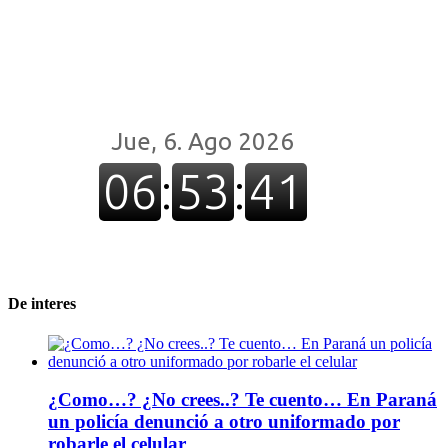
De interes
¿Como…? ¿No crees..? Te cuento… En Paraná
un policía denunció a otro uniformado por
robarle el celular