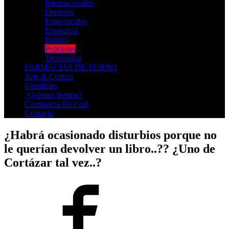
Internacionales
Deportes
Espectaculos
Economia
Politica
Policiales
Tecnologia
FARMACIAS DE TURNO
Arte & Cultura
Gremiales
¿Quienes Somos?
Constancia De Cuil
Contacto
¿Habrá ocasionado disturbios porque no
le querían devolver un libro..?? ¿Uno de
Cortázar tal vez..?