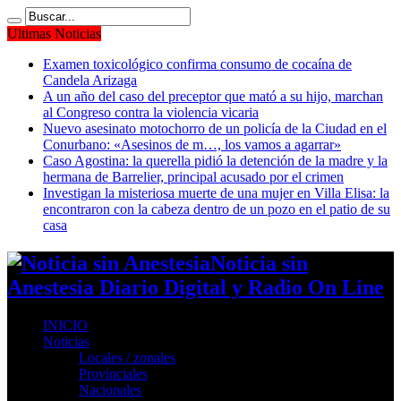
Ultimas Noticias
Examen toxicológico confirma consumo de cocaína de
Candela Arizaga
A un año del caso del preceptor que mató a su hijo, marchan
al Congreso contra la violencia vicaria
Nuevo asesinato motochorro de un policía de la Ciudad en el
Conurbano: «Asesinos de m…, los vamos a agarrar»
Caso Agostina: la querella pidió la detención de la madre y la
hermana de Barrelier, principal acusado por el crimen
Investigan la misteriosa muerte de una mujer en Villa Elisa: la
encontraron con la cabeza dentro de un pozo en el patio de su
casa
Noticia sin
Anestesia Diario Digital y Radio On Line
INICIO
Noticias
Locales / zonales
Provinciales
Nacionales