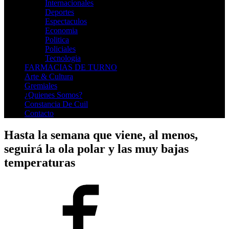
Internacionales
Deportes
Espectaculos
Economia
Politica
Policiales
Tecnologia
FARMACIAS DE TURNO
Arte & Cultura
Gremiales
¿Quienes Somos?
Constancia De Cuil
Contacto
Hasta la semana que viene, al menos,
seguirá la ola polar y las muy bajas
temperaturas