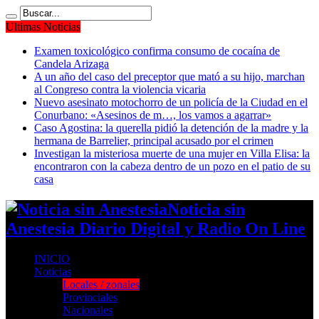
Ultimas Noticias
Examen toxicológico confirma consumo de cocaína de
Candela Arizaga
A un año del caso del preceptor que mató a su hijo, marchan
al Congreso contra la violencia vicaria
Nuevo asesinato motochorro de un policía de la Ciudad en el
Conurbano: «Asesinos de m…, los vamos a agarrar»
Caso Agostina: la querella pidió la detención de la madre y la
hermana de Barrelier, principal acusado por el crimen
Investigan la misteriosa muerte de una mujer en Villa Elisa: la
encontraron con la cabeza dentro de un pozo en el patio de su
casa
Noticia sin
Anestesia Diario Digital y Radio On Line
INICIO
Noticias
Locales / zonales
Provinciales
Nacionales