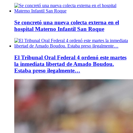
Se concretó una nueva colecta externa en el
hospital Materno Infantil San Roque
El Tribunal Oral Federal 4 ordenó este martes
la inmediata libertad de Amado Boudou.
Estaba preso ilegalmente…