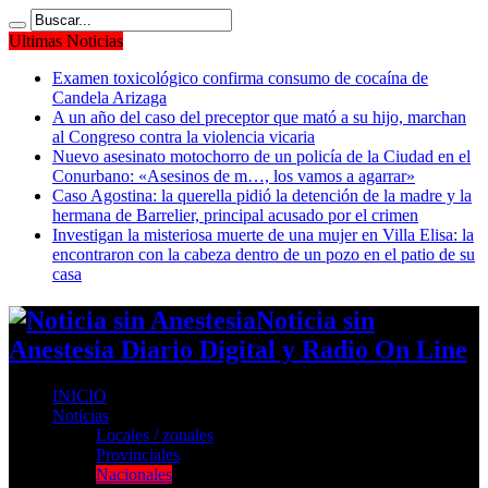
Ultimas Noticias
Examen toxicológico confirma consumo de cocaína de
Candela Arizaga
A un año del caso del preceptor que mató a su hijo, marchan
al Congreso contra la violencia vicaria
Nuevo asesinato motochorro de un policía de la Ciudad en el
Conurbano: «Asesinos de m…, los vamos a agarrar»
Caso Agostina: la querella pidió la detención de la madre y la
hermana de Barrelier, principal acusado por el crimen
Investigan la misteriosa muerte de una mujer en Villa Elisa: la
encontraron con la cabeza dentro de un pozo en el patio de su
casa
Noticia sin
Anestesia Diario Digital y Radio On Line
INICIO
Noticias
Locales / zonales
Provinciales
Nacionales