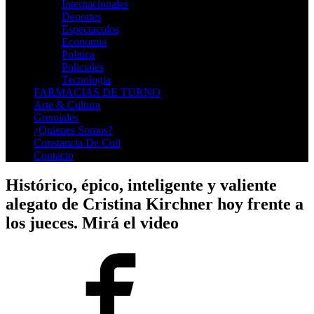
Internacionales
Deportes
Espectaculos
Economia
Politica
Policiales
Tecnologia
FARMACIAS DE TURNO
Arte & Cultura
Gremiales
¿Quienes Somos?
Constancia De Cuil
Contacto
Histórico, épico, inteligente y valiente
alegato de Cristina Kirchner hoy frente a
los jueces. Mirá el video