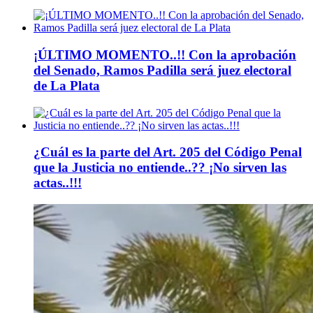
¡ÚLTIMO MOMENTO..!! Con la aprobación
del Senado, Ramos Padilla será juez electoral
de La Plata
¿Cuál es la parte del Art. 205 del Código Penal
que la Justicia no entiende..?? ¡No sirven las
actas..!!!