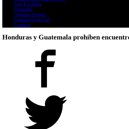
Arte & Cultura
Gremiales
¿Quienes Somos?
Constancia De Cuil
Contacto
Honduras y Guatemala prohíben encuentros