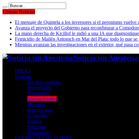
Ultimas Noticias
El mensaje de Quintela a los inversores si el peronismo vuelve 
Avanza el proyecto del Gobierno para reconfigurar a Comodor
La mano derecha de Kicillof le pidió a una IA que diagnostique 
Femicidio de Mailén Antonich en Mar del Plata: todo lo que se 
Mientras avanzan las investigaciones en el exterior, qué pasa c
Noticia sin Anestesi
INICIO
Noticias
Locales / zonales
Provinciales
Nacionales
Internacionales
Deportes
Espectaculos
Economia
Politica
Policiales
Tecnologia
FARMACIAS DE TURNO