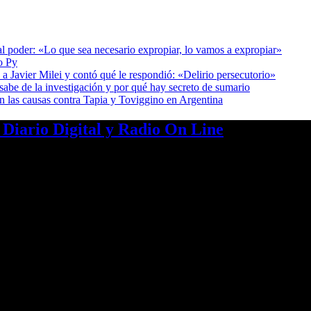
al poder: «Lo que sea necesario expropiar, lo vamos a expropiar»
o Py
a Javier Milei y contó qué le respondió: «Delirio persecutorio»
sabe de la investigación y por qué hay secreto de sumario
on las causas contra Tapia y Toviggino en Argentina
a Diario Digital y Radio On Line