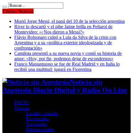
Ultimas Noticias
Murió Jorge Messi, el papá del 10 de la selección argentina
River lo descartó y el pibe Jaime brilla en Peñarol de
Montevideo: «¿Nos dieron a Messi?»
Flávio Bolsonaro culpó a Lula da Silva de la crisis con
Argentina y a su «política exterior ideologizada y de
confrontación»
Camilota presentó a su nueva novia y contó su historia de
amor: «Hoy, por fin, podemos dejar de escondernos»
Franco Mastantuono se fue de Real Madrid y en Italia lo
recibió una multitud: jugará en Fiorentina
Noticia sin
Anestesia Diario Digital y Radio On Line
INICIO
Noticias
Locales / zonales
Provinciales
Nacionales
Internacionales