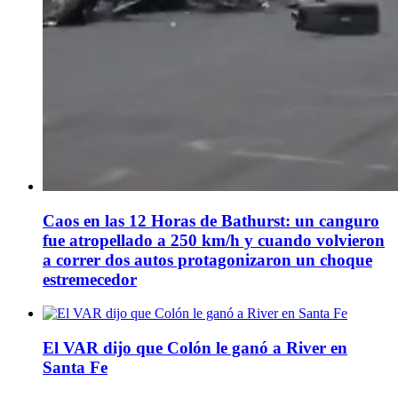
Caos en las 12 Horas de Bathurst: un canguro
fue atropellado a 250 km/h y cuando volvieron
a correr dos autos protagonizaron un choque
estremecedor
El VAR dijo que Colón le ganó a River en
Santa Fe