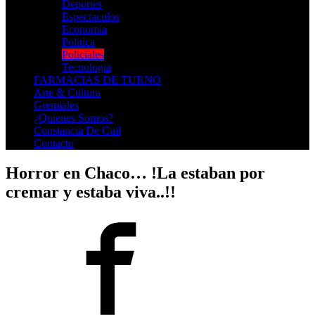
Deportes
Espectaculos
Economia
Politica
Policiales
Tecnologia
FARMACIAS DE TURNO
Arte & Cultura
Gremiales
¿Quienes Somos?
Constancia De Cuil
Contacto
Horror en Chaco… !La estaban por
cremar y estaba viva..!!