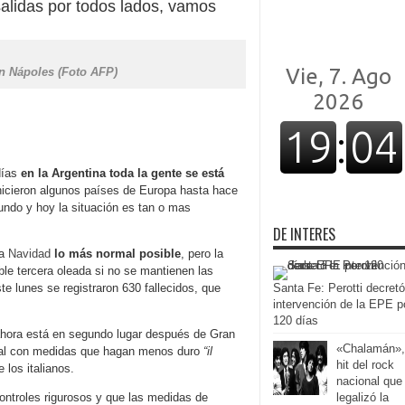
salidas por todos lados, vamos
en Nápoles (Foto AFP)
días
en la Argentina toda la gente se está
icieron algunos países de Europa hasta hace
undo y hoy la situación es tan o mas
DE INTERES
na
Navidad
lo más normal posible
, pero la
ble tercera oleada si no se mantienen las
te lunes se registraron 630 fallecidos, que
Santa Fe: Perotti decretó
intervención de la EPE p
120 días
hora está en segundo lugar después de Gran
«Chalamán»,
onal con medidas que hagan menos duro
“il
hit del rock
 los italianos.
nacional que
controles rigurosos y que las medidas de
legalizó la