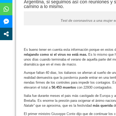
Argentina, si seguimos así con reuniones y 
camino a lo mismo.
Test de coronavirus a una mujer 
Es bueno tener en cuenta esta información porque en estos 
relajando como si el virus no está mas.
Es lo mismo que h
unos días cuando terminaba el verano de aquella parte del m
dramática que en el mes de marzo.
Aunque faltan 40 dias, los italianos se aferran al sueño de u
realidad demuestra que la
pandemia
puede entrar en una terri
riendas firmes de los controles para impedir los contagios. Es
elevaron el total a
50.453 muertos
con 22930 contagiados.
Italia fue durante meses el pais más castigado de
Europa
y a
Bretaña. Es enorme la presión para oxigenar el ánimo naci
Natale”
que se aproxima, que es la festividad
más querida
de
El primer ministro
Giuseppe Conte
dijo que de continuar los 