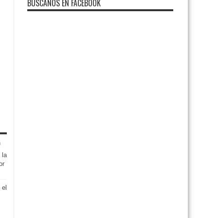
BUSCANOS EN FACEBOOK
 la
or
 el