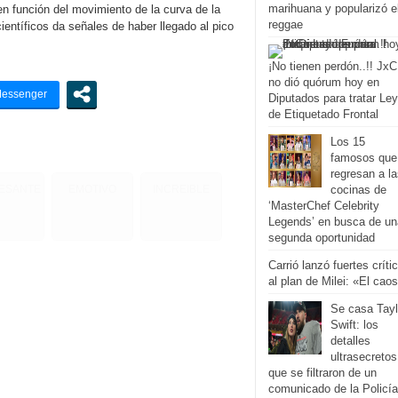
marihuana y popularizó e
en función del movimiento de la curva de la
reggae
ntíficos da señales de haber llegado al pico
¡No tienen perdón..!! JxC
no dió quórum hoy en
Diputados para tratar Ley
de Etiquetado Frontal
Los 15
famosos que
regresan a l
RESANTE
EMOTIVO
INCREIBLE
cocinas de
‘MasterChef Celebrity
Legends’ en busca de un
segunda oportunidad
Carrió lanzó fuertes críti
al plan de Milei: «El cao
Se casa Tayl
Swift: los
detalles
ultrasecretos
que se filtraron de un
comunicado de la Policía