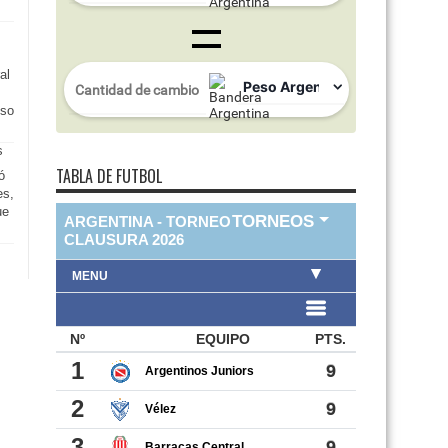
al
nso
TABLA DE FUTBOL
ó
es,
ue