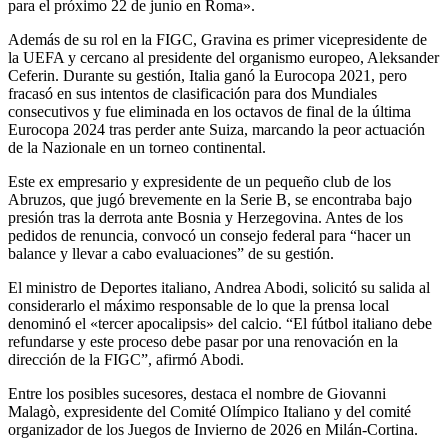
para el próximo 22 de junio en Roma».
Además de su rol en la FIGC, Gravina es primer vicepresidente de
la UEFA y cercano al presidente del organismo europeo, Aleksander
Ceferin. Durante su gestión, Italia ganó la Eurocopa 2021, pero
fracasó en sus intentos de clasificación para dos Mundiales
consecutivos y fue eliminada en los octavos de final de la última
Eurocopa 2024 tras perder ante Suiza, marcando la peor actuación
de la Nazionale en un torneo continental.
Este ex empresario y expresidente de un pequeño club de los
Abruzos, que jugó brevemente en la Serie B, se encontraba bajo
presión tras la derrota ante Bosnia y Herzegovina. Antes de los
pedidos de renuncia, convocó un consejo federal para “hacer un
balance y llevar a cabo evaluaciones” de su gestión.
El ministro de Deportes italiano, Andrea Abodi, solicitó su salida al
considerarlo el máximo responsable de lo que la prensa local
denominó el «tercer apocalipsis» del calcio. “El fútbol italiano debe
refundarse y este proceso debe pasar por una renovación en la
dirección de la FIGC”, afirmó Abodi.
Entre los posibles sucesores, destaca el nombre de Giovanni
Malagò, expresidente del Comité Olímpico Italiano y del comité
organizador de los Juegos de Invierno de 2026 en Milán-Cortina.