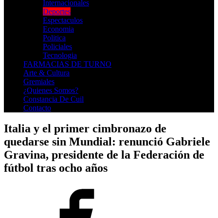
Internacionales
Deportes
Espectaculos
Economia
Politica
Policiales
Tecnologia
FARMACIAS DE TURNO
Arte & Cultura
Gremiales
¿Quienes Somos?
Constancia De Cuil
Contacto
Italia y el primer cimbronazo de
quedarse sin Mundial: renunció Gabriele
Gravina, presidente de la Federación de
fútbol tras ocho años