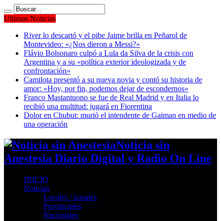
Ultimas Noticias
River lo descartó y el pibe Jaime brilla en Peñarol de
Montevideo: «¿Nos dieron a Messi?»
Flávio Bolsonaro culpó a Lula da Silva de la crisis con
Argentina y a su «política exterior ideologizada y de
confrontación»
Camilota presentó a su nueva novia y contó su historia de
amor: «Hoy, por fin, podemos dejar de escondernos»
Franco Mastantuono se fue de Real Madrid y en Italia lo
recibió una multitud: jugará en Fiorentina
Dolor en Chubut: murió el intendente de Gaiman en medio de
una operación
Noticia sin
Anestesia Diario Digital y Radio On Line
INICIO
Noticias
Locales / zonales
Provinciales
Nacionales