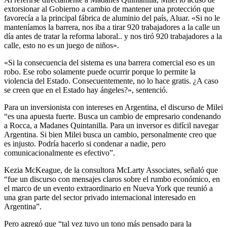
extorsionar al Gobierno a cambio de mantener una protección que
favorecía a la principal fábrica de aluminio del país, Aluar. «Si no le
manteníamos la barrera, nos iba a tirar 920 trabajadores a la calle un
día antes de tratar la reforma laboral.. y nos tiró 920 trabajadores a la
calle, esto no es un juego de niños».
«Si la consecuencia del sistema es una barrera comercial eso es un
robo. Ese robo solamente puede ocurrir porque lo permite la
violencia del Estado. Consecuentemente, no lo hace gratis. ¿A caso
se creen que en el Estado hay ángeles?», sentenció.
Para un inversionista con intereses en Argentina, el discurso de Milei
“es una apuesta fuerte. Busca un cambio de empresario condenando
a Rocca, a Madanes Quintanilla. Para un inversor es difícil navegar
Argentina. Si bien Milei busca un cambio, personalmente creo que
es injusto. Podría hacerlo si condenar a nadie, pero
comunicacionalmente es efectivo”.
Kezia McKeague, de la consultora McLarty Associates, señaló que
“fue un discurso con mensajes claros sobre el rumbo económico, en
el marco de un evento extraordinario en Nueva York que reunió a
una gran parte del sector privado internacional interesado en
Argentina”.
Pero agregó que “tal vez tuvo un tono más pensado para la