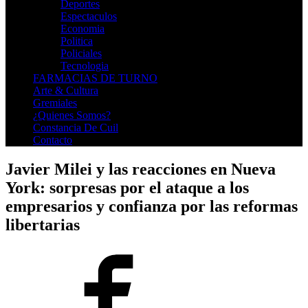
Deportes
Espectaculos
Economia
Politica
Policiales
Tecnologia
FARMACIAS DE TURNO
Arte & Cultura
Gremiales
¿Quienes Somos?
Constancia De Cuil
Contacto
Javier Milei y las reacciones en Nueva
York: sorpresas por el ataque a los
empresarios y confianza por las reformas
libertarias