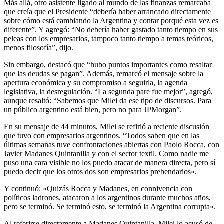
Más allá, otro asistente ligado al mundo de las finanzas remarcaba
que creía que el Presidente “debería haber arrancado directamente
sobre cómo está cambiando la Argentina y contar porqué esta vez es
diferente”. Y agregó: “No debería haber gastado tanto tiempo en sus
peleas con los empresarios, tampoco tanto tiempo a temas teóricos,
menos filosofía”, dijo.
Sin embargo, destacó que “hubo puntos importantes como resaltar
que las deudas se pagan”. Además, remarcó el mensaje sobre la
apertura económica y su compromiso a seguirla, la agenda
legislativa, la desregulación. “La segunda pare fue mejor”, agregó,
aunque resaltó: “Sabemos que Milei da ese tipo de discursos. Para
un público argentino está bien, pero no para JPMorgan”.
En su mensaje de 44 minutos, Milei se refirió a reciente discusión
que tuvo con empresarios argentinos. “Todos saben que en las
últimas semanas tuve confrontaciones abiertas con Paolo Rocca, con
Javier Madanes Quintanilla y con el sector textil. Como nadie me
puso una cara visible no los puedo atacar de manera directa, pero sí
puedo decir que los otros dos son empresarios prebendarios».
Y continuó: «Quizás Rocca y Madanes, en connivencia con
políticos ladrones, atacaron a los argentinos durante muchos años,
pero se terminó. Se terminó esto, se terminó la Argentina corrupta».
Al referirse directamente a Madanes Quintanilla, Milei lo acusó de