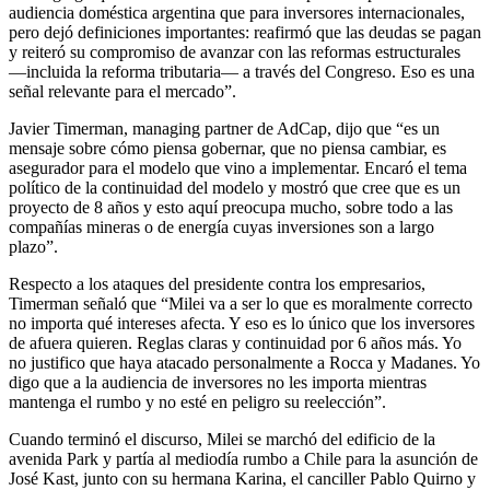
audiencia doméstica argentina que para inversores internacionales,
pero dejó definiciones importantes: reafirmó que las deudas se pagan
y reiteró su compromiso de avanzar con las reformas estructurales
—incluida la reforma tributaria— a través del Congreso. Eso es una
señal relevante para el mercado”.
Javier Timerman, managing partner de AdCap, dijo que “es un
mensaje sobre cómo piensa gobernar, que no piensa cambiar, es
asegurador para el modelo que vino a implementar. Encaró el tema
político de la continuidad del modelo y mostró que cree que es un
proyecto de 8 años y esto aquí preocupa mucho, sobre todo a las
compañías mineras o de energía cuyas inversiones son a largo
plazo”.
Respecto a los ataques del presidente contra los empresarios,
Timerman señaló que “Milei va a ser lo que es moralmente correcto
no importa qué intereses afecta. Y eso es lo único que los inversores
de afuera quieren. Reglas claras y continuidad por 6 años más. Yo
no justifico que haya atacado personalmente a Rocca y Madanes. Yo
digo que a la audiencia de inversores no les importa mientras
mantenga el rumbo y no esté en peligro su reelección”.
Cuando terminó el discurso, Milei se marchó del edificio de la
avenida Park y partía al mediodía rumbo a Chile para la asunción de
José Kast, junto con su hermana Karina, el canciller Pablo Quirno y