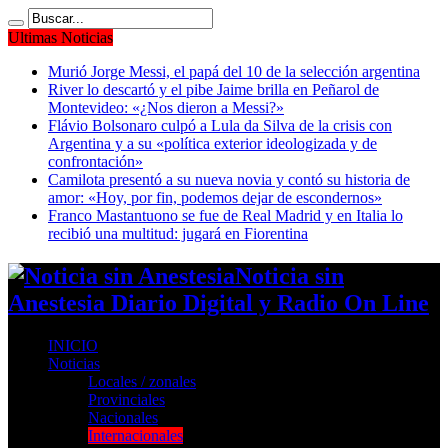
Ultimas Noticias
Murió Jorge Messi, el papá del 10 de la selección argentina
River lo descartó y el pibe Jaime brilla en Peñarol de
Montevideo: «¿Nos dieron a Messi?»
Flávio Bolsonaro culpó a Lula da Silva de la crisis con
Argentina y a su «política exterior ideologizada y de
confrontación»
Camilota presentó a su nueva novia y contó su historia de
amor: «Hoy, por fin, podemos dejar de escondernos»
Franco Mastantuono se fue de Real Madrid y en Italia lo
recibió una multitud: jugará en Fiorentina
Noticia sin
Anestesia Diario Digital y Radio On Line
INICIO
Noticias
Locales / zonales
Provinciales
Nacionales
Internacionales