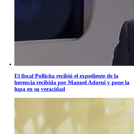
El fiscal Pollicita recibió el expediente de la
herencia recibida por Manuel Adorni y pone la
lupa en su veracidad