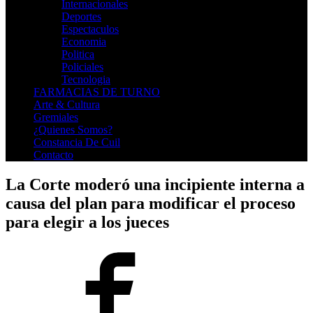
Internacionales
Deportes
Espectaculos
Economia
Politica
Policiales
Tecnologia
FARMACIAS DE TURNO
Arte & Cultura
Gremiales
¿Quienes Somos?
Constancia De Cuil
Contacto
La Corte moderó una incipiente interna a
causa del plan para modificar el proceso
para elegir a los jueces