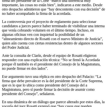
firma del presidente de la Corte “marcó una diferencia muy
importante, las cosas no están bien”, indicaron a este medio. Desde
otro despacho admitieron que “hay descontento con esa decisión” de
no haber acompañado la firma de la acordada.
La controversia por el proyecto de reglamento para seleccionar
candidatos a jueces parece haber terminado de visibilizar una interna
que venía cobrando volumen en el último tiempo. Incluso, en
algunas oficinas ven con inquietud la posibilidad de un
“alineamiento directo de Rosatti con el nuevo Ministro de Justicia”,
quien aún cuenta con ciertas resistencias dentro de algunos sectores
del Poder Judicial.
Ante la consulta de Clarín, desde el equipo de Rosatti eligieron
responder con una explicación técnica: “No se firmó la Acordada
porque él también es el presidente del Consejo de la Magistratura,
no puede firmar en dos lados”.
Ese argumento tuvo una réplica en otro despacho del Palacio: “La
firma que debe prevalecer es la del presidente de la Corte Suprema,
que es lo que lo ubica como presidente del Consejo del a
Magistratura, pero sí puede firmar la decisión de asumir como
presidente del Consejo”, señalaron.
En una dinámica de un diálogo que parece alterado por estos días, la
vocería del juez Rosatti expresó que “hay casos que pueden