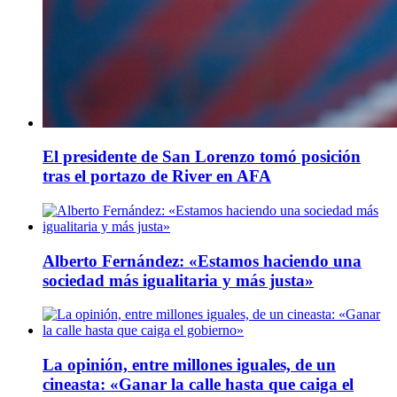
El presidente de San Lorenzo tomó posición
tras el portazo de River en AFA
Alberto Fernández: «Estamos haciendo una
sociedad más igualitaria y más justa»​
La opinión, entre millones iguales, de un
cineasta: «Ganar la calle hasta que caiga el