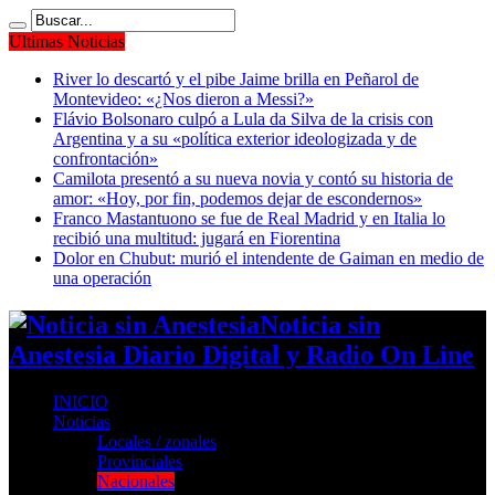
Ultimas Noticias
River lo descartó y el pibe Jaime brilla en Peñarol de
Montevideo: «¿Nos dieron a Messi?»
Flávio Bolsonaro culpó a Lula da Silva de la crisis con
Argentina y a su «política exterior ideologizada y de
confrontación»
Camilota presentó a su nueva novia y contó su historia de
amor: «Hoy, por fin, podemos dejar de escondernos»
Franco Mastantuono se fue de Real Madrid y en Italia lo
recibió una multitud: jugará en Fiorentina
Dolor en Chubut: murió el intendente de Gaiman en medio de
una operación
Noticia sin
Anestesia Diario Digital y Radio On Line
INICIO
Noticias
Locales / zonales
Provinciales
Nacionales