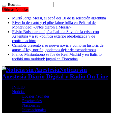
Ultimas Noticias
Murió Jorge Messi, el papá del 10 de la selección argentina
River lo descartó y el pibe Jaime brilla en Peñarol de
Montevideo: «¿Nos dieron a Messi?»
Flávio Bolsonaro culpó a Lula da Silva de la crisis con
Argentina y a su «política exterior ideologizada y de
confrontación»
Camilota presentó a su nueva novia y contó su historia de
amor: «Hoy, por fin, podemos dejar de escondernos»
Franco Mastantuono se fue de Real Madrid y en Italia lo
recibió una multitud: jugará en Fiorentina
Noticia sin
Anestesia Diario Digital y Radio On Line
INICIO
Noticias
Locales / zonales
Provinciales
Nacionales
Internacionales