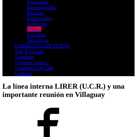
Nacionales
Internacionales
Deportes
Espectaculos
Economia
Politica
Policiales
Tecnologia
FARMACIAS DE TURNO
Arte & Cultura
Gremiales
¿Quienes Somos?
Constancia De Cuil
Contacto
La línea interna LIRER (U.C.R.) y una
importante reunión en Villaguay