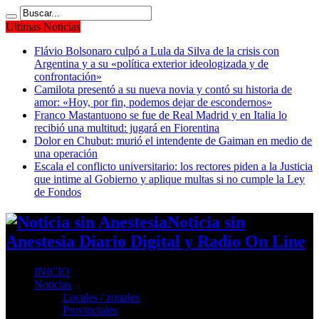
Ultimas Noticias
Flávio Bolsonaro culpó a Lula da Silva de la crisis con
Argentina y a su «política exterior ideologizada y de
confrontación»
Camilota presentó a su nueva novia y contó su historia de
amor: «Hoy, por fin, podemos dejar de escondernos»
Franco Mastantuono se fue de Real Madrid y en Italia lo
recibió una multitud: jugará en Fiorentina
Dolor en Chubut: murió el intendente de Gaiman en medio de
una operación
Escala el conflicto universitario: los rectores piden a la Justicia
que intime al Gobierno y aplique multas si no cumple la Ley
de Fondos
Noticia sin
Anestesia Diario Digital y Radio On Line
INICIO
Noticias
Locales / zonales
Provinciales