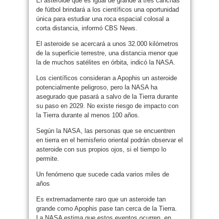
El asteroide que es igual de grande a tres canchas
de fútbol brindará a los científicos una oportunidad
única para estudiar una roca espacial colosal a
corta distancia, informó CBS News.
El asteroide se acercará a unos 32.000 kilómetros
de la superficie terrestre, una distancia menor que
la de muchos satélites en órbita, indicó la NASA.
Los científicos consideran a Apophis un asteroide
potencialmente peligroso, pero la NASA ha
asegurado que pasará a salvo de la Tierra durante
su paso en 2029. No existe riesgo de impacto con
la Tierra durante al menos 100 años.
Según la NASA, las personas que se encuentren
en tierra en el hemisferio oriental podrán observar el
asteroide con sus propios ojos, si el tiempo lo
permite.
Un fenómeno que sucede cada varios miles de
años
Es extremadamente raro que un asteroide tan
grande como Apophis pase tan cerca de la Tierra.
La NASA estima que estos eventos ocurren, en