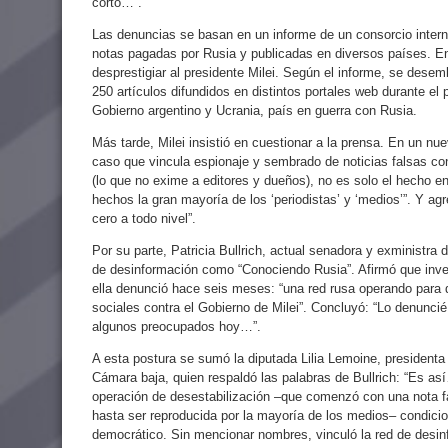
corto…”.
Las denuncias se basan en un informe de un consorcio intern
notas pagadas por Rusia y publicadas en diversos países. En 
desprestigiar al presidente Milei. Según el informe, se desem
250 artículos difundidos en distintos portales web durante el
Gobierno argentino y Ucrania, país en guerra con Rusia.
Más tarde, Milei insistió en cuestionar a la prensa. En un n
caso que vincula espionaje y sembrado de noticias falsas con 
(lo que no exime a editores y dueños), no es solo el hecho e
hechos la gran mayoría de los ‘periodistas’ y ‘medios’”. Y agre
cero a todo nivel”.
Por su parte, Patricia Bullrich, actual senadora y exministra 
de desinformación como “Conociendo Rusia”. Afirmó que inves
ella denunció hace seis meses: “una red rusa operando para d
sociales contra el Gobierno de Milei”. Concluyó: “Lo denuncié
algunos preocupados hoy…”.
A esta postura se sumó la diputada Lilia Lemoine, presidenta 
Cámara baja, quien respaldó las palabras de Bullrich: “Es as
operación de desestabilización –que comenzó con una nota f
hasta ser reproducida por la mayoría de los medios– condicio
democrático. Sin mencionar nombres, vinculó la red de desi