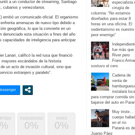
puntó a un conductor de streaming, Santiago
especialista 
s, cubanos y venezolanos.
cirugía de
columna: “No estamos
) emitió un comunicado oficial. El organismo
diseñados para estar 8
a enfrenta amenazas de nuevo tipo debido a
horas en una oficina. El
ción geográfica, lo que la convierte en un
sedentarismo es nuestro
n denunciado esta situación a fines del año
peor enemigo”
 capacidades de inteligencia para anticipar
Independient
fue más que
River pero
r Lanari, calificó la red rusa que financió
Franco Arma
os mayores escándalos de la historia
sostuvo el cero
 de un acto de invasión cultural, sino que
ervicio extranjero y paralelo”.
Cadena de
venta de
hamburgues
instalará loca
para comprar comida sin
bajarse del auto en Para
Muy triste… 
cuerpo halla
ERTIDO
ASQUEROSO
RARO
0%
0%
0%
en el río
Paraná es d
Juanjo Páez