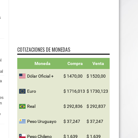
s
s
COTIZACIONES DE MONEDAS
l
Moneda
Compra
Venta
al
Dólar Oficial +
$ 1470,00
$ 1520,00
a
!
Euro
$ 1716,013
$ 1730,123
es
n
Real
$ 292,836
$ 292,837
y
Peso Uruguayo
$ 37,247
$ 37,247
Peso Chileno
$ 1,639
$ 1,639