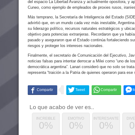
del espacio La Libertad Avanza y actualmente opositora, y a
Cuneo, como ejemplo de empleados de proxies rusos, iraníe
Más temprano, la Secretaría de Inteligencia del Estado (SIDE
advirtió que, en un mundo cada vez más inestable, Argentin
su liderazgo político, recursos naturales estratégicos y ubica
objetivo para potencias extranjeras. Recordaron que ya había
pasado y aseguraron que el Estado continúa fortaleciendo sus
riesgos y proteger los intereses nacionales.
Finalmente, el secretario de Comunicación del Ejecutivo, Javie
noticias falsas para intentar derrocar a Milei como “uno de l
democrática argentina”. Lanari consideró que no solo se trata
representa “traición a la Patria de quienes operaron para ese s
Lo que acabo de ver es..
INCREIBLE
EMOTIVO
INTERESANTE
DIV
0%
0%
0%