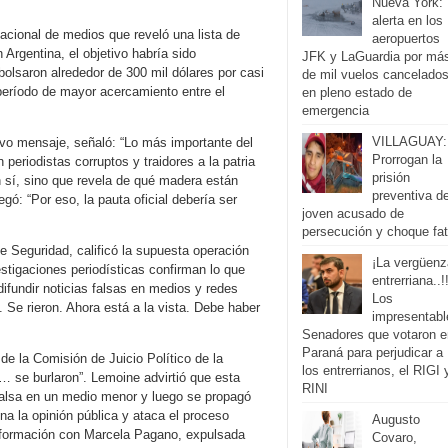
Nueva York:
alerta en los
acional de medios que reveló una lista de
aeropuertos
Argentina, el objetivo habría sido
JFK y LaGuardia por má
bolsaron alrededor de 300 mil dólares por casi
de mil vuelos cancelado
 período de mayor acercamiento entre el
en pleno estado de
emergencia
VILLAGUAY:
uevo mensaje, señaló: “Lo más importante del
Prorrogan la
periodistas corruptos y traidores a la patria
prisión
n sí, sino que revela de qué madera están
preventiva de
gó: “Por eso, la pauta oficial debería ser
joven acusado de
persecución y choque fat
de Seguridad, calificó la supuesta operación
¡La vergüenz
tigaciones periodísticas confirman lo que
entrerriana..!
ifundir noticias falsas en medios y redes
Los
. Se rieron. Ahora está a la vista. Debe haber
impresentabl
Senadores que votaron e
Paraná para perjudicar a
de la Comisión de Juicio Político de la
los entrerrianos, el RIGI 
í… se burlaron”. Lemoine advirtió que esta
RINI
alsa en un medio menor y luego se propagó
na la opinión pública y ataca el proceso
Augusto
nformación con Marcela Pagano, expulsada
Covaro,