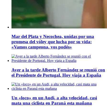
Mar del Plata y Necochea, unidas por una
promesa del vóley que lucha por su vida:
«Vamos campeona, vos podés»
Ayer a la tarde Alberto Fernández se reunió con
el Presidente de Portugal. Hoy viaja a España
Un «loco» en un Audi, a alta velocidad, casi
mata una ciclista en Paraná esta mañana