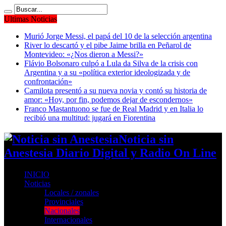
Ultimas Noticias
Murió Jorge Messi, el papá del 10 de la selección argentina
River lo descartó y el pibe Jaime brilla en Peñarol de
Montevideo: «¿Nos dieron a Messi?»
Flávio Bolsonaro culpó a Lula da Silva de la crisis con
Argentina y a su «política exterior ideologizada y de
confrontación»
Camilota presentó a su nueva novia y contó su historia de
amor: «Hoy, por fin, podemos dejar de escondernos»
Franco Mastantuono se fue de Real Madrid y en Italia lo
recibió una multitud: jugará en Fiorentina
Noticia sin
Anestesia Diario Digital y Radio On Line
INICIO
Noticias
Locales / zonales
Provinciales
Nacionales
Internacionales